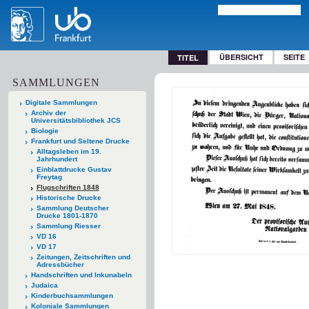
ÜBERSICHT
SEITE
TITEL
SAMMLUNGEN
Digitale Sammlungen
Archiv der
Universitätsbibliothek JCS
Biologie
Frankfurt und Seltene Drucke
Alltagsleben im 19.
Jahrhundert
Einblattdrucke Gustav
Freytag
Flugschriften 1848
Historische Drucke
Sammlung Deutscher
Drucke 1801-1870
Sammlung Riesser
VD 16
VD 17
Zeitungen, Zeitschriften und
Adressbücher
Handschriften und Inkunabeln
Judaica
Kinderbuchsammlungen
Koloniale Sammlungen