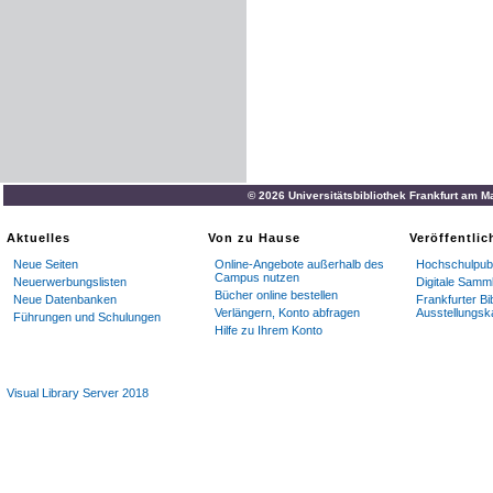
© 2026 Universitätsbibliothek Frankfurt am M
Aktuelles
Von zu Hause
Veröffentli
Neue Seiten
Online-Angebote außerhalb des
Hochschulpubl
Campus nutzen
Neuerwerbungslisten
Digitale Samm
Bücher online bestellen
Neue Datenbanken
Frankfurter Bi
Verlängern, Konto abfragen
Ausstellungsk
Führungen und Schulungen
Hilfe zu Ihrem Konto
Visual Library Server 2018