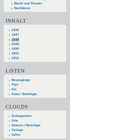
Musik und Theater
Nachlässe
INHALT
1842
1847
1848
1849
1850
1851
1852
LISTEN
Neuzugänge
Titel
Ort
Autor / Beteiligte
CLOUDS
Schlagwörter
Orte
Autoren / Beteiligte
Verlage
Jahre