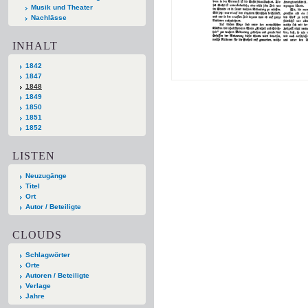
Musik und Theater
Nachlässe
INHALT
1842
1847
1848
1849
1850
1851
1852
LISTEN
Neuzugänge
Titel
Ort
Autor / Beteiligte
CLOUDS
Schlagwörter
Orte
Autoren / Beteiligte
Verlage
Jahre