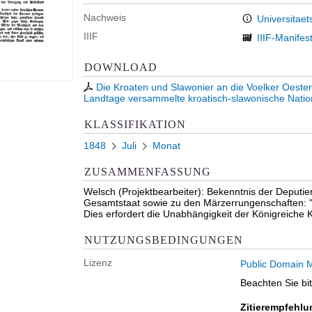
Nachweis
Universitaet
IIIF
IIIF-Manifes
DOWNLOAD
Die Kroaten und Slawonier an die Voelker Oester
Landtage versammelte kroatisch-slawonische Nation
KLASSIFIKATION
1848
Juli
Monat
ZUSAMMENFASSUNG
Welsch (Projektbearbeiter): Bekenntnis der Deputi
Gesamtstaat sowie zu den Märzerrungenschaften: " ..
Dies erfordert die Unabhängigkeit der Königreiche
NUTZUNGSBEDINGUNGEN
Lizenz
Public Domain M
Beachten Sie bi
Zitierempfehlu