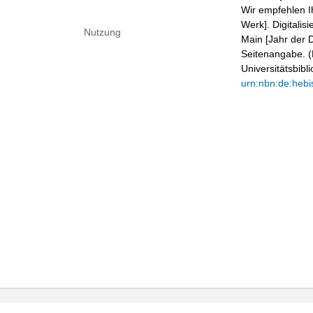
Wir empfehlen I
Werk]. Digitalis
Nutzung
Main [Jahr der D
Seitenangabe. (B
Universitätsbib
urn:nbn:de:hebi