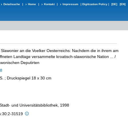
Detailsuche
|
Home
|
Kontakt
|
Impressum
|
Digitization Policy
|
[DE]
[EN]
 Slawonier an die Voelker Oesterreichs: Nachdem die in ihrem am
öffneten Landtage versammelte kroatisch-slawonische Nation ...
/
lawonischen Deputirten
48
] S. ; Druckspiegel 18 x 30 cm
 Stadt- und Universitätsbibliothek, 1998
is:30:2-31519