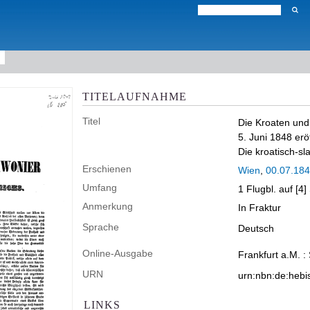
TITELAUFNAHME
Titel
Die Kroaten und
5. Juni 1848 er
Die kroatisch-s
Erschienen
Wien
,
00.07.18
Umfang
1 Flugbl. auf [4
Anmerkung
In Fraktur
Sprache
Deutsch
Online-Ausgabe
Frankfurt a.M. :
URN
urn:nbn:de:heb
LINKS