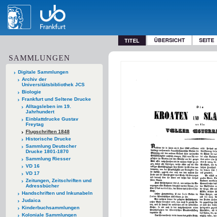
ÜBERSICHT
SEITE
TITEL
SAMMLUNGEN
Digitale Sammlungen
Archiv der
Universitätsbibliothek JCS
Biologie
Frankfurt und Seltene Drucke
Alltagsleben im 19.
Jahrhundert
Einblattdrucke Gustav
Freytag
Flugschriften 1848
Historische Drucke
Sammlung Deutscher
Drucke 1801-1870
Sammlung Riesser
VD 16
VD 17
Zeitungen, Zeitschriften und
Adressbücher
Handschriften und Inkunabeln
Judaica
Kinderbuchsammlungen
Koloniale Sammlungen