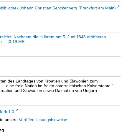
sbibliothek Johann Christian Senckenberg (Frankfurt am Main)
t
reichs: Nachdem die in ihrem am 5. Juni 1848 eröffneten
 ...
[
3,19 MB
]
erten des Landtages von Kroatien und Slawonien zum
. eine freie Nation im freien österreichischen Kaiserstaate."
 Kroatien und Slawonien sowie Dalmatien von Ungarn
ark 1.0
tte unsere
Veröffentlichungshinweise
.
ng