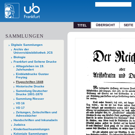
ÜBERSICHT
SEITE
TITEL
SAMMLUNGEN
Digitale Sammlungen
Archiv der
Universitätsbibliothek JCS
Biologie
Frankfurt und Seltene Drucke
Alltagsleben im 19.
Jahrhundert
Einblattdrucke Gustav
Freytag
Flugschriften 1848
Historische Drucke
Sammlung Deutscher
Drucke 1801-1870
Sammlung Riesser
VD 16
VD 17
Zeitungen, Zeitschriften und
Adressbücher
Handschriften und Inkunabeln
Judaica
Kinderbuchsammlungen
Koloniale Sammlungen