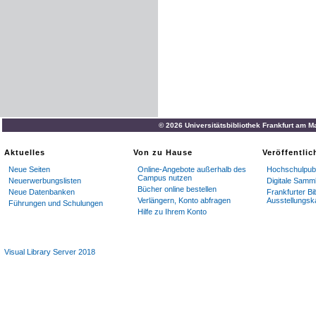
© 2026 Universitätsbibliothek Frankfurt am M
Aktuelles
Von zu Hause
Veröffentli
Neue Seiten
Online-Angebote außerhalb des
Hochschulpubl
Campus nutzen
Neuerwerbungslisten
Digitale Samm
Bücher online bestellen
Neue Datenbanken
Frankfurter Bi
Verlängern, Konto abfragen
Ausstellungsk
Führungen und Schulungen
Hilfe zu Ihrem Konto
Visual Library Server 2018