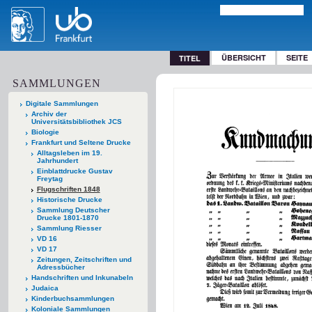
ÜBERSICHT
SEITE
TITEL
SAMMLUNGEN
Digitale Sammlungen
Archiv der
Universitätsbibliothek JCS
Biologie
Frankfurt und Seltene Drucke
Alltagsleben im 19.
Jahrhundert
Einblattdrucke Gustav
Freytag
Flugschriften 1848
Historische Drucke
Sammlung Deutscher
Drucke 1801-1870
Sammlung Riesser
VD 16
VD 17
Zeitungen, Zeitschriften und
Adressbücher
Handschriften und Inkunabeln
Judaica
Kinderbuchsammlungen
Koloniale Sammlungen