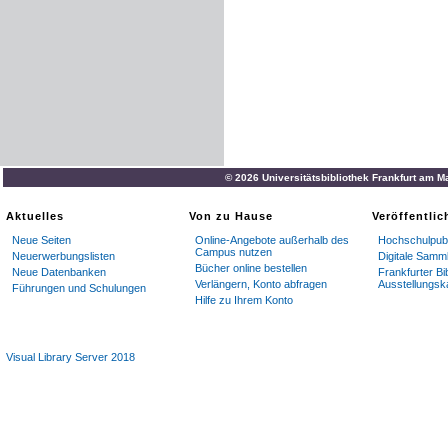
© 2026 Universitätsbibliothek Frankfurt am M
Aktuelles
Von zu Hause
Veröffentli
Neue Seiten
Online-Angebote außerhalb des
Hochschulpubl
Campus nutzen
Neuerwerbungslisten
Digitale Samm
Bücher online bestellen
Neue Datenbanken
Frankfurter Bi
Verlängern, Konto abfragen
Ausstellungsk
Führungen und Schulungen
Hilfe zu Ihrem Konto
Visual Library Server 2018