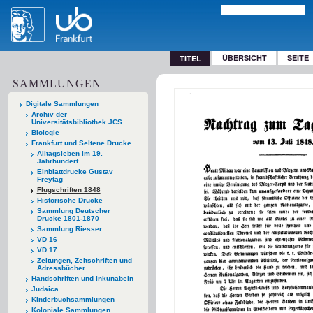
ÜBERSICHT
SEITE
TITEL
SAMMLUNGEN
Digitale Sammlungen
Archiv der
Universitätsbibliothek JCS
Biologie
Frankfurt und Seltene Drucke
Alltagsleben im 19.
Jahrhundert
Einblattdrucke Gustav
Freytag
Flugschriften 1848
Historische Drucke
Sammlung Deutscher
Drucke 1801-1870
Sammlung Riesser
VD 16
VD 17
Zeitungen, Zeitschriften und
Adressbücher
Handschriften und Inkunabeln
Judaica
Kinderbuchsammlungen
Koloniale Sammlungen