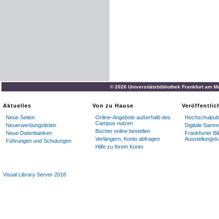
© 2026 Universitätsbibliothek Frankfurt am M
Aktuelles
Von zu Hause
Veröffentli
Neue Seiten
Online-Angebote außerhalb des
Hochschulpubl
Campus nutzen
Neuerwerbungslisten
Digitale Samm
Bücher online bestellen
Neue Datenbanken
Frankfurter Bi
Verlängern, Konto abfragen
Ausstellungsk
Führungen und Schulungen
Hilfe zu Ihrem Konto
Visual Library Server 2018