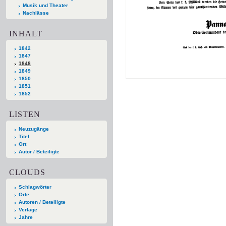
Musik und Theater
Nachlässe
INHALT
1842
1847
1848
1849
1850
1851
1852
LISTEN
Neuzugänge
Titel
Ort
Autor / Beteiligte
CLOUDS
Schlagwörter
Orte
Autoren / Beteiligte
Verlage
Jahre