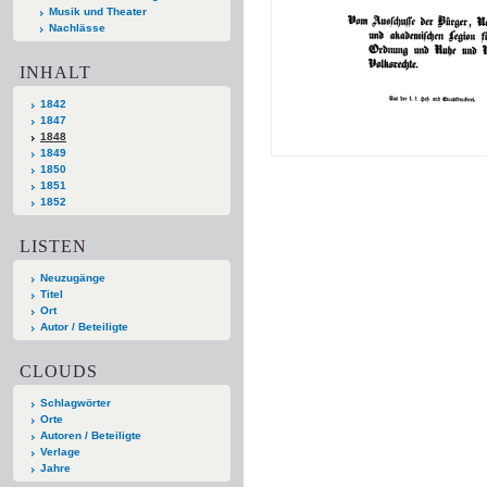
Musik und Theater
Nachlässe
INHALT
1842
1847
1848
1849
1850
1851
1852
LISTEN
Neuzugänge
Titel
Ort
Autor / Beteiligte
CLOUDS
Schlagwörter
Orte
Autoren / Beteiligte
Verlage
Jahre