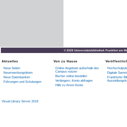
© 2026 Universitätsbibliothek Frankfurt am M
Aktuelles
Von zu Hause
Veröffentli
Neue Seiten
Online-Angebote außerhalb des
Hochschulpubl
Campus nutzen
Neuerwerbungslisten
Digitale Samm
Bücher online bestellen
Neue Datenbanken
Frankfurter Bi
Verlängern, Konto abfragen
Ausstellungsk
Führungen und Schulungen
Hilfe zu Ihrem Konto
Visual Library Server 2018