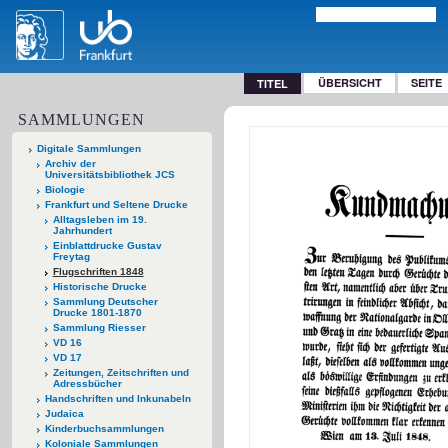
ÜBERSICHT
SEITE
TITEL
SAMMLUNGEN
Digitale Sammlungen
Archiv der
Universitätsbibliothek JCS
Biologie
Frankfurt und Seltene Drucke
Alltagsleben im 19.
Jahrhundert
Einblattdrucke Gustav
Freytag
Flugschriften 1848
Historische Drucke
Sammlung Deutscher
Drucke 1801-1870
Sammlung Riesser
VD 16
VD 17
Zeitungen, Zeitschriften und
Adressbücher
Handschriften und Inkunabeln
Judaica
Kinderbuchsammlungen
Koloniale Sammlungen