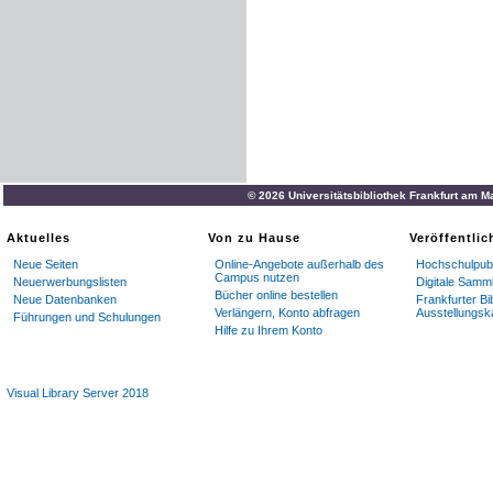
© 2026 Universitätsbibliothek Frankfurt am M
Aktuelles
Von zu Hause
Veröffentli
Neue Seiten
Online-Angebote außerhalb des
Hochschulpubl
Campus nutzen
Neuerwerbungslisten
Digitale Samm
Bücher online bestellen
Neue Datenbanken
Frankfurter Bi
Verlängern, Konto abfragen
Ausstellungsk
Führungen und Schulungen
Hilfe zu Ihrem Konto
Visual Library Server 2018