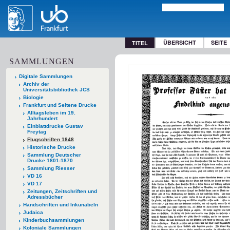
ÜBERSICHT
SEITE
TITEL
SAMMLUNGEN
Digitale Sammlungen
Archiv der
Universitätsbibliothek JCS
Biologie
Frankfurt und Seltene Drucke
Alltagsleben im 19.
Jahrhundert
Einblattdrucke Gustav
Freytag
Flugschriften 1848
Historische Drucke
Sammlung Deutscher
Drucke 1801-1870
Sammlung Riesser
VD 16
VD 17
Zeitungen, Zeitschriften und
Adressbücher
Handschriften und Inkunabeln
Judaica
Kinderbuchsammlungen
Koloniale Sammlungen