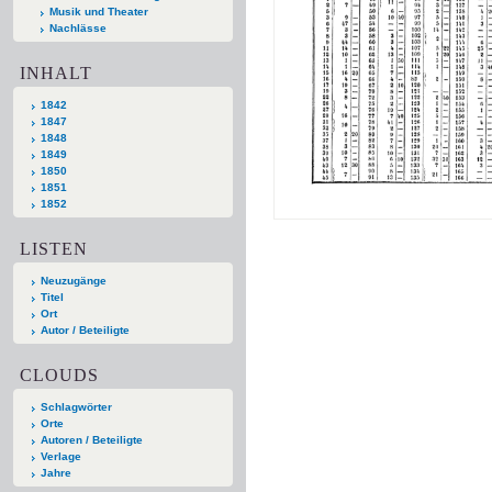
Musik und Theater
Nachlässe
INHALT
1842
1847
1848
1849
1850
1851
1852
LISTEN
Neuzugänge
Titel
Ort
Autor / Beteiligte
CLOUDS
Schlagwörter
Orte
Autoren / Beteiligte
Verlage
Jahre