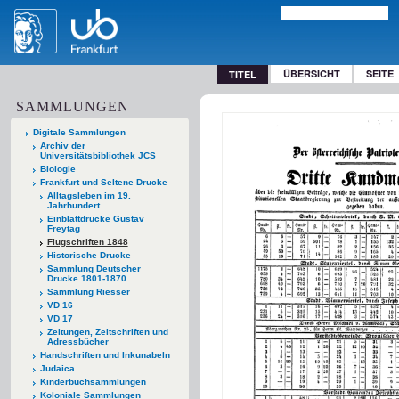
ÜBERSICHT
SEITE
TITEL
SAMMLUNGEN
Digitale Sammlungen
Archiv der
Universitätsbibliothek JCS
Biologie
Frankfurt und Seltene Drucke
Alltagsleben im 19.
Jahrhundert
Einblattdrucke Gustav
Freytag
Flugschriften 1848
Historische Drucke
Sammlung Deutscher
Drucke 1801-1870
Sammlung Riesser
VD 16
VD 17
Zeitungen, Zeitschriften und
Adressbücher
Handschriften und Inkunabeln
Judaica
Kinderbuchsammlungen
Koloniale Sammlungen