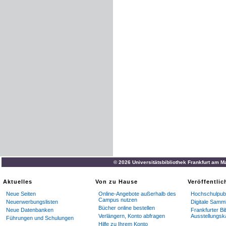
© 2026 Universitätsbibliothek Frankfurt am M
Aktuelles
Von zu Hause
Veröffentli
Neue Seiten
Online-Angebote außerhalb des
Hochschulpubl
Campus nutzen
Neuerwerbungslisten
Digitale Samm
Bücher online bestellen
Neue Datenbanken
Frankfurter Bi
Verlängern, Konto abfragen
Ausstellungsk
Führungen und Schulungen
Hilfe zu Ihrem Konto