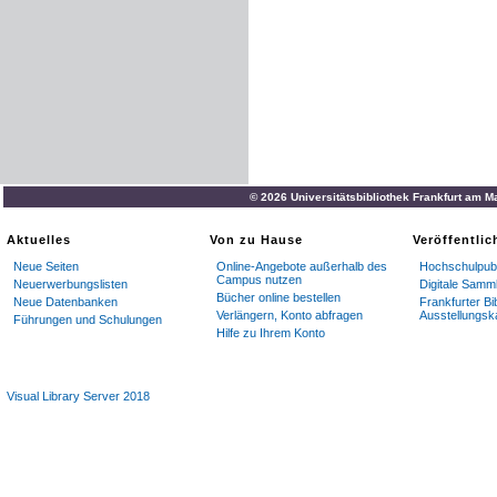
© 2026 Universitätsbibliothek Frankfurt am M
Aktuelles
Von zu Hause
Veröffentli
Neue Seiten
Online-Angebote außerhalb des
Hochschulpubl
Campus nutzen
Neuerwerbungslisten
Digitale Samm
Bücher online bestellen
Neue Datenbanken
Frankfurter Bi
Verlängern, Konto abfragen
Ausstellungsk
Führungen und Schulungen
Hilfe zu Ihrem Konto
Visual Library Server 2018