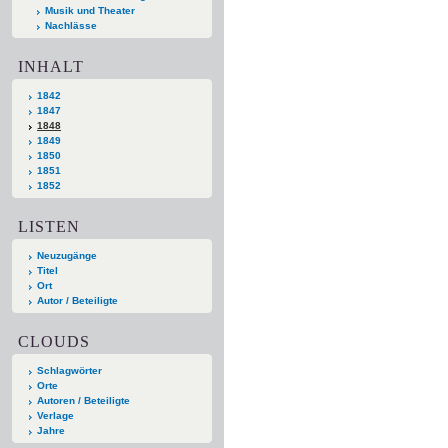
Musik und Theater
Nachlässe
INHALT
1842
1847
1848
1849
1850
1851
1852
LISTEN
Neuzugänge
Titel
Ort
Autor / Beteiligte
CLOUDS
Schlagwörter
Orte
Autoren / Beteiligte
Verlage
Jahre