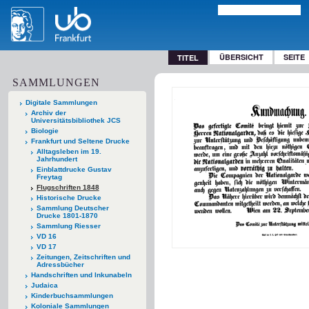
ÜBERSICHT
SEITE
TITEL
SAMMLUNGEN
Digitale Sammlungen
Archiv der
Universitätsbibliothek JCS
Biologie
Frankfurt und Seltene Drucke
Alltagsleben im 19.
Jahrhundert
Einblattdrucke Gustav
Freytag
Flugschriften 1848
Historische Drucke
Sammlung Deutscher
Drucke 1801-1870
Sammlung Riesser
VD 16
VD 17
Zeitungen, Zeitschriften und
Adressbücher
Handschriften und Inkunabeln
Judaica
Kinderbuchsammlungen
Koloniale Sammlungen