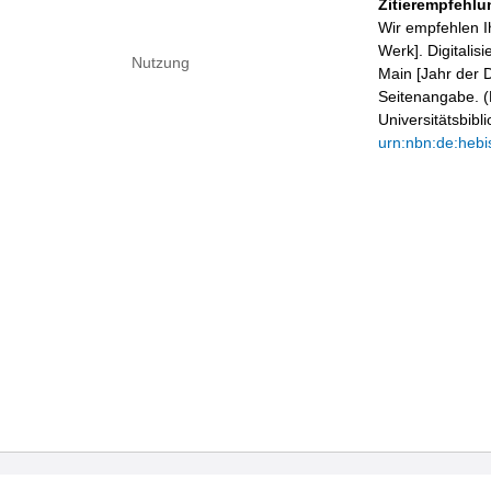
Zitierempfehlu
Wir empfehlen I
Werk]. Digitalis
Nutzung
Main [Jahr der D
Seitenangabe. (B
Universitätsbib
urn:nbn:de:hebi