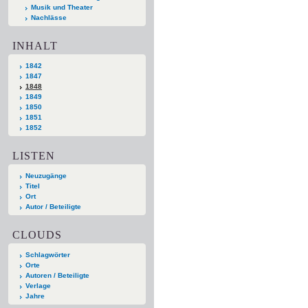
Musik und Theater
Nachlässe
INHALT
1842
1847
1848
1849
1850
1851
1852
LISTEN
Neuzugänge
Titel
Ort
Autor / Beteiligte
CLOUDS
Schlagwörter
Orte
Autoren / Beteiligte
Verlage
Jahre