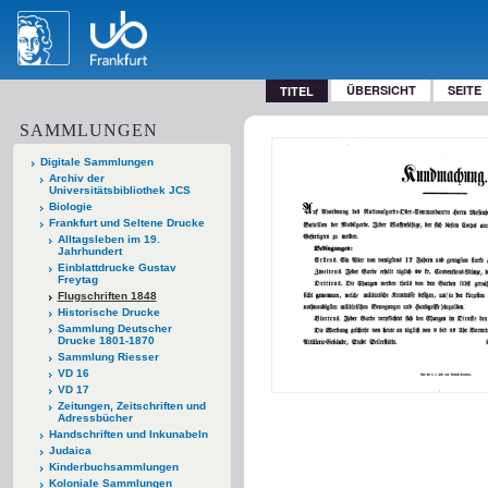
ÜBERSICHT
SEITE
TITEL
SAMMLUNGEN
Digitale Sammlungen
Archiv der
Universitätsbibliothek JCS
Biologie
Frankfurt und Seltene Drucke
Alltagsleben im 19.
Jahrhundert
Einblattdrucke Gustav
Freytag
Flugschriften 1848
Historische Drucke
Sammlung Deutscher
Drucke 1801-1870
Sammlung Riesser
VD 16
VD 17
Zeitungen, Zeitschriften und
Adressbücher
Handschriften und Inkunabeln
Judaica
Kinderbuchsammlungen
Koloniale Sammlungen