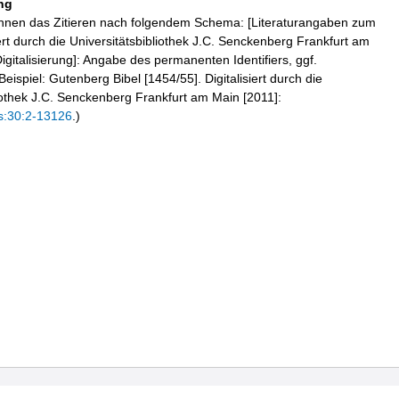
ng
hnen das Zitieren nach folgendem Schema: [Literaturangaben zum
iert durch die Universitätsbibliothek J.C. Senckenberg Frankfurt am
igitalisierung]: Angabe des permanenten Identifiers, ggf.
eispiel: Gutenberg Bibel [1454/55]. Digitalisiert durch die
liothek J.C. Senckenberg Frankfurt am Main [2011]:
s:30:2-13126
.)