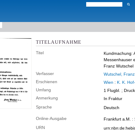
TITELAUFNAHME
Titel
Kundmachung: A
Messenhauser err
Franz Wutschel
Verfasser
Wutschel, Franz
Erschienen
Wien
:
K. K. Hof-
Umfang
1 Flugbl. ; Druc
Anmerkung
In Fraktur
Sprache
Deutsch
Online-Ausgabe
Frankfurt a.M. :
URN
urn:nbn:de:heb