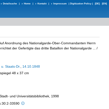
Detailsuche
|
Home
|
Kontakt
|
Impressum
|
Digitization Policy
|
[DE]
[EN]
uf Anordnung des Nationalgarde-Ober-Commandanten Herrn
ichtet der Gefertigte das dritte Bataillon der Nationalgarde ...
/
 u. Staats-Dr.
,
14.10.1848
kspiegel 48 x 37 cm
 Stadt- und Universitätsbibliothek, 1998
is:30:2-33590