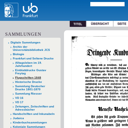
ÜBERSICHT
SEITE
TITEL
SAMMLUNGEN
Digitale Sammlungen
Archiv der
Universitätsbibliothek JCS
Biologie
Frankfurt und Seltene Drucke
Alltagsleben im 19.
Jahrhundert
Einblattdrucke Gustav
Freytag
Flugschriften 1848
Historische Drucke
Sammlung Deutscher
Drucke 1801-1870
Sammlung Riesser
VD 16
VD 17
Zeitungen, Zeitschriften und
Adressbücher
Handschriften und Inkunabeln
Judaica
Kinderbuchsammlungen
Koloniale Sammlungen