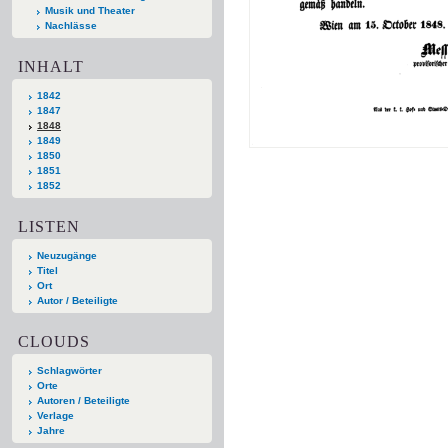
Musik und Theater
Nachlässe
INHALT
1842
1847
1848
1849
1850
1851
1852
LISTEN
Neuzugänge
Titel
Ort
Autor / Beteiligte
CLOUDS
Schlagwörter
Orte
Autoren / Beteiligte
Verlage
Jahre