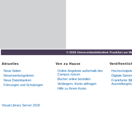
© 2026 Universitätsbibliothek Frankfurt am M
Aktuelles
Von zu Hause
Veröffentli
Neue Seiten
Online-Angebote außerhalb des
Hochschulpubl
Campus nutzen
Neuerwerbungslisten
Digitale Samm
Bücher online bestellen
Neue Datenbanken
Frankfurter Bi
Verlängern, Konto abfragen
Ausstellungsk
Führungen und Schulungen
Hilfe zu Ihrem Konto
Visual Library Server 2018