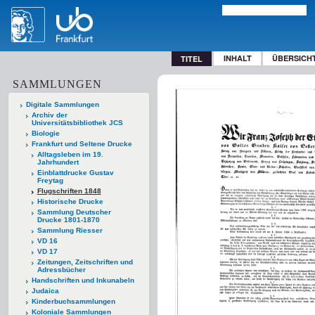
INHALT
ÜBERSICH
TITEL
SAMMLUNGEN
Digitale Sammlungen
Archiv der
Universitätsbibliothek JCS
Biologie
Frankfurt und Seltene Drucke
Alltagsleben im 19.
Jahrhundert
Einblattdrucke Gustav
Freytag
Flugschriften 1848
Historische Drucke
Sammlung Deutscher
Drucke 1801-1870
Sammlung Riesser
VD 16
VD 17
Zeitungen, Zeitschriften und
Adressbücher
Handschriften und Inkunabeln
Judaica
Kinderbuchsammlungen
Koloniale Sammlungen