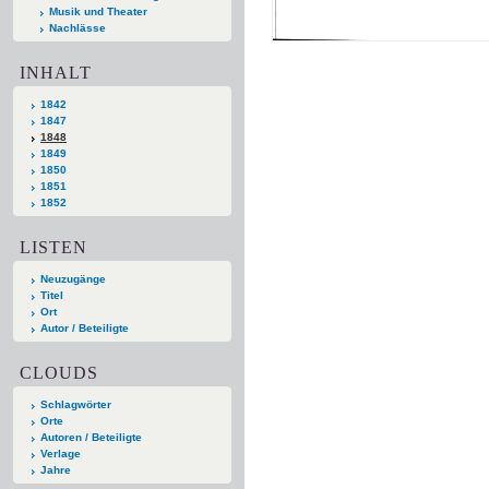
Musik und Theater
Nachlässe
INHALT
1842
1847
1848
1849
1850
1851
1852
LISTEN
Neuzugänge
Titel
Ort
Autor / Beteiligte
CLOUDS
Schlagwörter
Orte
Autoren / Beteiligte
Verlage
Jahre