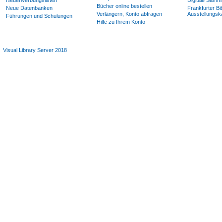
Neuerwerbungslisten
Digitale Samm
Bücher online bestellen
Neue Datenbanken
Frankfurter Bi
Verlängern, Konto abfragen
Ausstellungsk
Führungen und Schulungen
Hilfe zu Ihrem Konto
Visual Library Server 2018