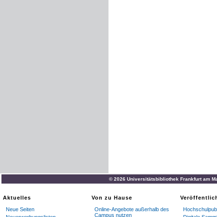
© 2026 Universitätsbibliothek Frankfurt am M
Aktuelles
Von zu Hause
Veröffentli
Neue Seiten
Online-Angebote außerhalb des
Hochschulpubl
Campus nutzen