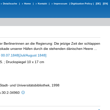
Detailsuche
|
Home
|
Kontakt
|
Impressum
|
Digitization Policy
|
[DE]
[EN]
 Berlinerinnen an die Regierung: Die jetzige Zeit der schlappen
lokade unserer Häfen durch die stehenden dänischen Heere ...
,
00.07.1848[Juli/August 1848]
] S. ; Druckspiegel 10 x 17 cm
 Stadt- und Universitätsbibliothek, 1998
is:30:2-34960