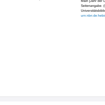
Main [Jahr der D
Seitenangabe. (B
Universitätsbib
urn:nbn:de:hebi