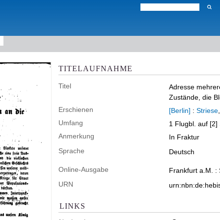
TITELAUFNAHME
Titel
Adresse mehrerer
Zustände, die B
Erschienen
[Berlin]
:
Striese
Umfang
1 Flugbl. auf [2
Anmerkung
In Fraktur
Sprache
Deutsch
Online-Ausgabe
Frankfurt a.M. :
URN
urn:nbn:de:heb
LINKS