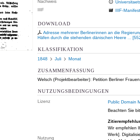
Nachweis
Universitaet
IIIF
IIIF-Manifes
DOWNLOAD
Adresse mehrerer Berlinerinnen an die Regierung
Häfen durch die stehenden dänischen Heere ...
[
55
KLASSIFIKATION
1848
Juli
Monat
ZUSAMMENFASSUNG
Welsch (Projektbearbeiter): Petition Berliner Frauen
NUTZUNGSBEDINGUNGEN
Lizenz
Public Domain M
Beachten Sie bi
Zitierempfehlu
Wir empfehlen I
Werk]. Digitalis
Nutzung