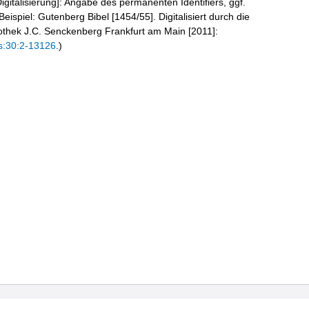
igitalisierung]: Angabe des permanenten Identifiers, ggf.
eispiel: Gutenberg Bibel [1454/55]. Digitalisiert durch die
liothek J.C. Senckenberg Frankfurt am Main [2011]:
s:30:2-13126
.)