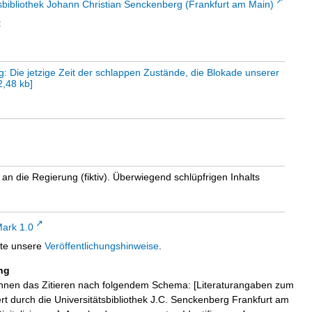
sbibliothek Johann Christian Senckenberg (Frankfurt am Main)
t
: Die jetzige Zeit der schlappen Zustände, die Blokade unserer
2,48 kb
]
 an die Regierung (fiktiv). Überwiegend schlüpfrigen Inhalts
ark 1.0
tte unsere
Veröffentlichungshinweise
.
ng
hnen das Zitieren nach folgendem Schema: [Literaturangaben zum
iert durch die Universitätsbibliothek J.C. Senckenberg Frankfurt am