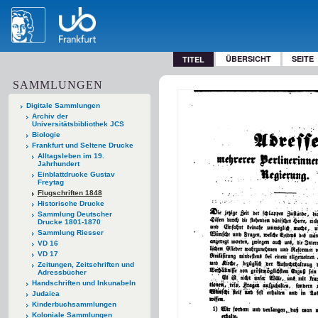
ÜBERSICHT
SEITE
TITEL
SAMMLUNGEN
Digitale Sammlungen
Archiv der
Universitätsbibliothek JCS
Biologie
Frankfurt und Seltene Drucke
Alltagsleben im 19.
Jahrhundert
Einblattdrucke Gustav
Freytag
Flugschriften 1848
Historische Drucke
Sammlung Deutscher
Drucke 1801-1870
Sammlung Riesser
VD 16
VD 17
Zeitungen, Zeitschriften und
Adressbücher
Handschriften und Inkunabeln
Judaica
Kinderbuchsammlungen
Koloniale Sammlungen