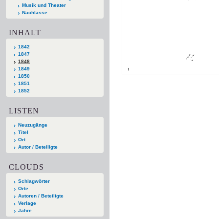
Musik und Theater
Nachlässe
INHALT
1842
1847
1848
1849
1850
1851
1852
LISTEN
Neuzugänge
Titel
Ort
Autor / Beteiligte
CLOUDS
Schlagwörter
Orte
Autoren / Beteiligte
Verlage
Jahre