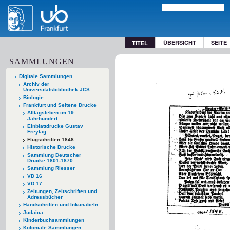
ÜBERSICHT
SEITE
TITEL
SAMMLUNGEN
Digitale Sammlungen
Archiv der
Universitätsbibliothek JCS
Biologie
Frankfurt und Seltene Drucke
Alltagsleben im 19.
Jahrhundert
Einblattdrucke Gustav
Freytag
Flugschriften 1848
Historische Drucke
Sammlung Deutscher
Drucke 1801-1870
Sammlung Riesser
VD 16
VD 17
Zeitungen, Zeitschriften und
Adressbücher
Handschriften und Inkunabeln
Judaica
Kinderbuchsammlungen
Koloniale Sammlungen