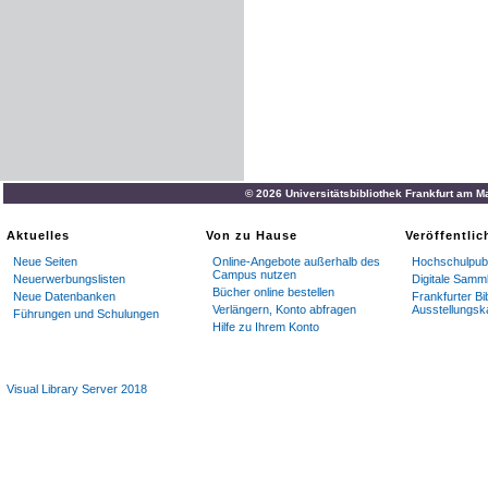
© 2026 Universitätsbibliothek Frankfurt am M
Aktuelles
Von zu Hause
Veröffentli
Neue Seiten
Online-Angebote außerhalb des
Hochschulpubl
Campus nutzen
Neuerwerbungslisten
Digitale Samm
Bücher online bestellen
Neue Datenbanken
Frankfurter Bi
Verlängern, Konto abfragen
Ausstellungsk
Führungen und Schulungen
Hilfe zu Ihrem Konto
Visual Library Server 2018