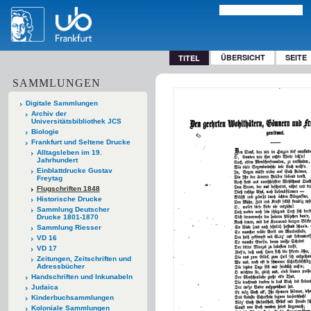
ÜBERSICHT
SEITE
TITEL
SAMMLUNGEN
Digitale Sammlungen
Archiv der
Universitätsbibliothek JCS
Biologie
Frankfurt und Seltene Drucke
Alltagsleben im 19.
Jahrhundert
Einblattdrucke Gustav
Freytag
Flugschriften 1848
Historische Drucke
Sammlung Deutscher
Drucke 1801-1870
Sammlung Riesser
VD 16
VD 17
Zeitungen, Zeitschriften und
Adressbücher
Handschriften und Inkunabeln
Judaica
Kinderbuchsammlungen
Koloniale Sammlungen