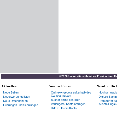
© 2026 Universitätsbibliothek Frankfurt am M
Aktuelles
Von zu Hause
Veröffentli
Neue Seiten
Online-Angebote außerhalb des
Hochschulpubl
Campus nutzen
Neuerwerbungslisten
Digitale Samm
Bücher online bestellen
Neue Datenbanken
Frankfurter Bi
Verlängern, Konto abfragen
Ausstellungsk
Führungen und Schulungen
Hilfe zu Ihrem Konto