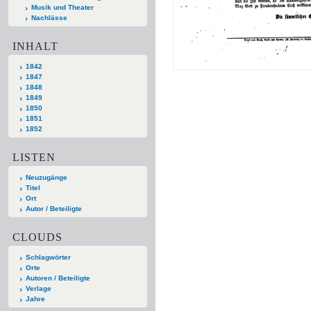
Musik und Theater
Nachlässe
INHALT
1842
1847
1848
1849
1850
1851
1852
LISTEN
Neuzugänge
Titel
Ort
Autor / Beteiligte
CLOUDS
Schlagwörter
Orte
Autoren / Beteiligte
Verlage
Jahre