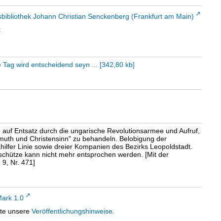
sbibliothek Johann Christian Senckenberg (Frankfurt am Main)
t
 Tag wird entscheidend seyn ...
[
342,80 kb
]
 auf Entsatz durch die ungarische Revolutionsarmee und Aufruf,
uth und Christensinn" zu behandeln. Belobigung der
hilfer Linie sowie dreier Kompanien des Bezirks Leopoldstadt.
schütze kann nicht mehr entsprochen werden. [Mit der
9, Nr. 471]
ark 1.0
tte unsere
Veröffentlichungshinweise
.