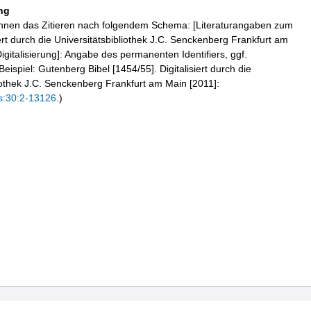
ng
hnen das Zitieren nach folgendem Schema: [Literaturangaben zum
iert durch die Universitätsbibliothek J.C. Senckenberg Frankfurt am
igitalisierung]: Angabe des permanenten Identifiers, ggf.
eispiel: Gutenberg Bibel [1454/55]. Digitalisiert durch die
liothek J.C. Senckenberg Frankfurt am Main [2011]:
s:30:2-13126
.)