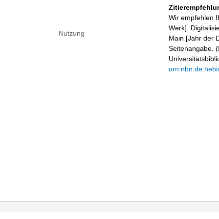
Zitierempfehlu
Wir empfehlen I
Werk]. Digitalis
Nutzung
Main [Jahr der D
Seitenangabe. (B
Universitätsbib
urn:nbn:de:hebi