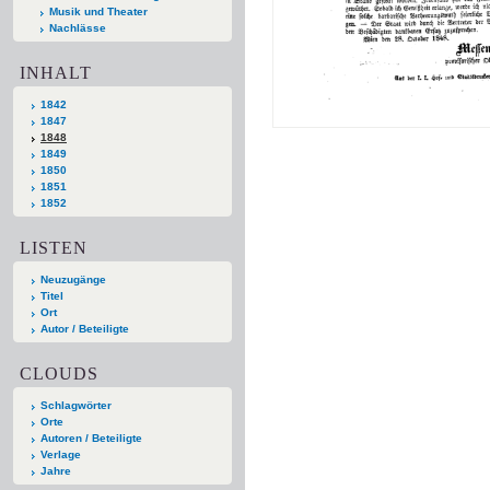
Musik und Theater
Nachlässe
INHALT
1842
1847
1848
1849
1850
1851
1852
LISTEN
Neuzugänge
Titel
Ort
Autor / Beteiligte
CLOUDS
Schlagwörter
Orte
Autoren / Beteiligte
Verlage
Jahre