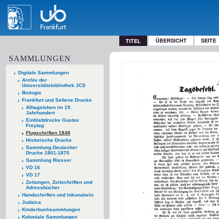
ÜBERSICHT
SEITE
TITEL
SAMMLUNGEN
Digitale Sammlungen
Archiv der
Universitätsbibliothek JCS
Biologie
Frankfurt und Seltene Drucke
Alltagsleben im 19.
Jahrhundert
Einblattdrucke Gustav
Freytag
Flugschriften 1848
Historische Drucke
Sammlung Deutscher
Drucke 1801-1870
Sammlung Riesser
VD 16
VD 17
Zeitungen, Zeitschriften und
Adressbücher
Handschriften und Inkunabeln
Judaica
Kinderbuchsammlungen
Koloniale Sammlungen