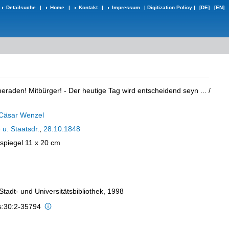
Detailsuche
|
Home
|
Kontakt
|
Impressum
|
Digitization Policy
|
[DE]
[EN]
eraden! Mitbürger! - Der heutige Tag wird entscheidend seyn ...
/
Cäsar Wenzel
 u. Staatsdr.
,
28.10.1848
kspiegel 11 x 20 cm
 Stadt- und Universitätsbibliothek, 1998
is:30:2-35794