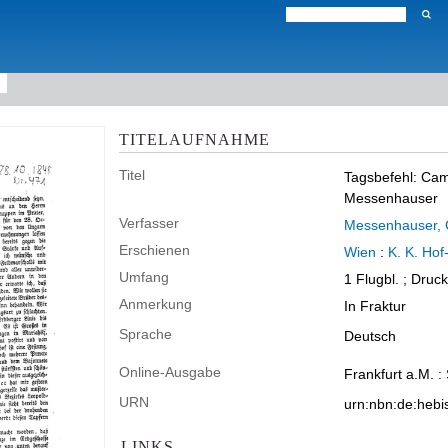
TITELAUFNAHME
Titel
Tagsbefehl: Cam
Messenhauser
Verfasser
Messenhauser, 
Erschienen
Wien
:
K. K. Hof-
Umfang
1 Flugbl. ; Druc
Anmerkung
In Fraktur
Sprache
Deutsch
Online-Ausgabe
Frankfurt a.M. :
URN
urn:nbn:de:heb
LINKS