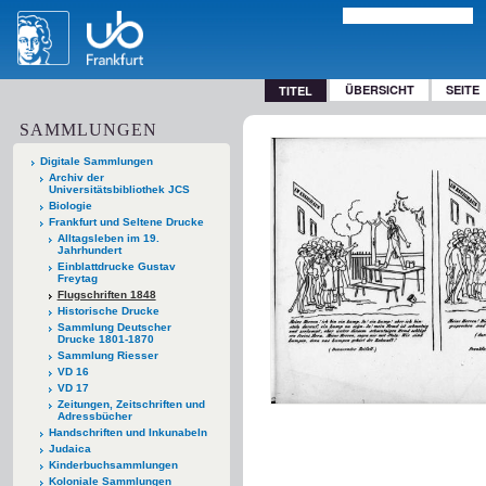
ÜBERSICHT
SEITE
TITEL
SAMMLUNGEN
Digitale Sammlungen
Archiv der
Universitätsbibliothek JCS
Biologie
Frankfurt und Seltene Drucke
Alltagsleben im 19.
Jahrhundert
Einblattdrucke Gustav
Freytag
Flugschriften 1848
Historische Drucke
Sammlung Deutscher
Drucke 1801-1870
Sammlung Riesser
VD 16
VD 17
Zeitungen, Zeitschriften und
Adressbücher
Handschriften und Inkunabeln
Judaica
Kinderbuchsammlungen
Koloniale Sammlungen