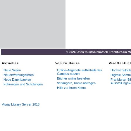
© 2026 Universitätsbibliothek Frankfurt am M
Aktuelles
Von zu Hause
Veröffentli
Neue Seiten
Online-Angebote außerhalb des
Hochschulpubl
Campus nutzen
Neuerwerbungslisten
Digitale Samm
Bücher online bestellen
Neue Datenbanken
Frankfurter Bi
Verlängern, Konto abfragen
Ausstellungsk
Führungen und Schulungen
Hilfe zu Ihrem Konto
Visual Library Server 2018