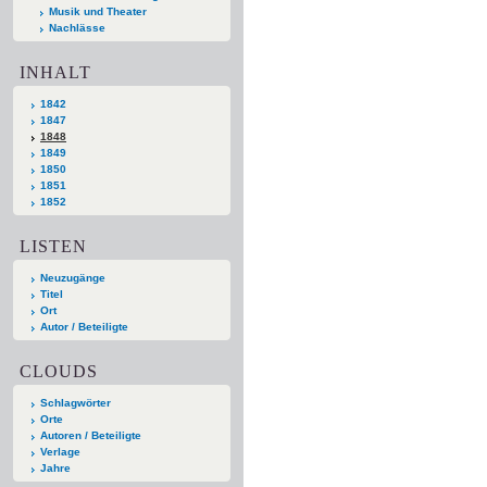
Musik und Theater
Nachlässe
INHALT
1842
1847
1848
1849
1850
1851
1852
LISTEN
Neuzugänge
Titel
Ort
Autor / Beteiligte
CLOUDS
Schlagwörter
Orte
Autoren / Beteiligte
Verlage
Jahre