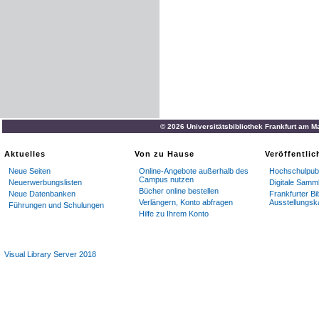
© 2026 Universitätsbibliothek Frankfurt am M
Aktuelles
Von zu Hause
Veröffentli
Neue Seiten
Online-Angebote außerhalb des
Hochschulpubl
Campus nutzen
Neuerwerbungslisten
Digitale Samm
Bücher online bestellen
Neue Datenbanken
Frankfurter Bi
Verlängern, Konto abfragen
Ausstellungsk
Führungen und Schulungen
Hilfe zu Ihrem Konto
Visual Library Server 2018