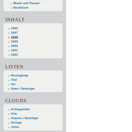
Musik und Theater
Nachlässe
INHALT
1842
1847
1848
1849
1850
1851
1852
LISTEN
Neuzugänge
Titel
Ort
Autor / Beteiligte
CLOUDS
Schlagwörter
Orte
Autoren / Beteiligte
Verlage
Jahre