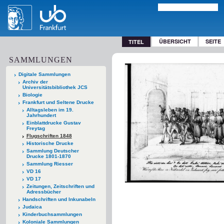
ÜBERSICHT
SEITE
TITEL
SAMMLUNGEN
Digitale Sammlungen
Archiv der
Universitätsbibliothek JCS
Biologie
Frankfurt und Seltene Drucke
Alltagsleben im 19.
Jahrhundert
Einblattdrucke Gustav
Freytag
Flugschriften 1848
Historische Drucke
Sammlung Deutscher
Drucke 1801-1870
Sammlung Riesser
VD 16
VD 17
Zeitungen, Zeitschriften und
Adressbücher
Handschriften und Inkunabeln
Judaica
Kinderbuchsammlungen
Koloniale Sammlungen