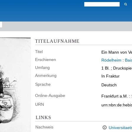
TITELAUFNAHME
Titel
Ein Mann von Ver
Erschienen
Rödelheim
:
Bai
Umfang
1 Bl. ; Druckspi
Anmerkung
In Fraktur
Sprache
Deutsch
Online-Ausgabe
Frankfurt a.M. :
URN
urn:nbn:de:heb
LINKS
Nachweis
Universitaet