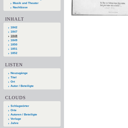
Musik und Theater
Nachlässe
INHALT
1842
1847
1848
1849
1850
1851
1852
LISTEN
Neuzugänge
Titel
Ort
Autor / Beteiligte
CLOUDS
Schlagwörter
Orte
Autoren / Beteiligte
Verlage
Jahre