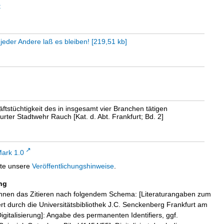
t
jeder Andere laß es bleiben!
[
219,51 kb
]
äftstüchtigkeit des in insgesamt vier Branchen tätigen
ter Stadtwehr Rauch [Kat. d. Abt. Frankfurt; Bd. 2]
ark 1.0
tte unsere
Veröffentlichungshinweise
.
ng
hnen das Zitieren nach folgendem Schema: [Literaturangaben zum
iert durch die Universitätsbibliothek J.C. Senckenberg Frankfurt am
igitalisierung]: Angabe des permanenten Identifiers, ggf.