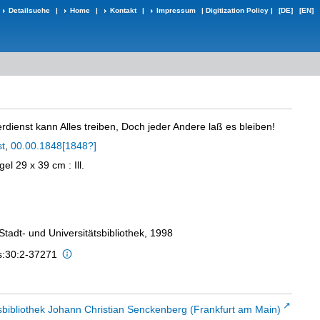
Detailsuche
|
Home
|
Kontakt
|
Impressum
|
Digitization Policy
|
[DE]
[EN]
dienst kann Alles treiben, Doch jeder Andere laß es bleiben!
st
,
00.00.1848[1848?]
egel 29 x 39 cm
: Ill.
 Stadt- und Universitätsbibliothek, 1998
is:30:2-37271
sbibliothek Johann Christian Senckenberg (Frankfurt am Main)