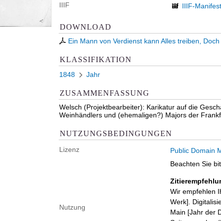
IIIF
IIIF-Manifes
DOWNLOAD
Ein Mann von Verdienst kann Alles treiben, Doch 
KLASSIFIKATION
1848
Jahr
ZUSAMMENFASSUNG
Welsch (Projektbearbeiter): Karikatur auf die Gesch
Weinhändlers und (ehemaligen?) Majors der Frankfur
NUTZUNGSBEDINGUNGEN
Lizenz
Public Domain M
Beachten Sie bi
Zitierempfehlu
Wir empfehlen I
Werk]. Digitalis
Nutzung
Main [Jahr der D