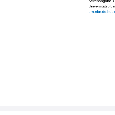
Seitenangabe. (B
Universitätsbib
urn:nbn:de:hebi