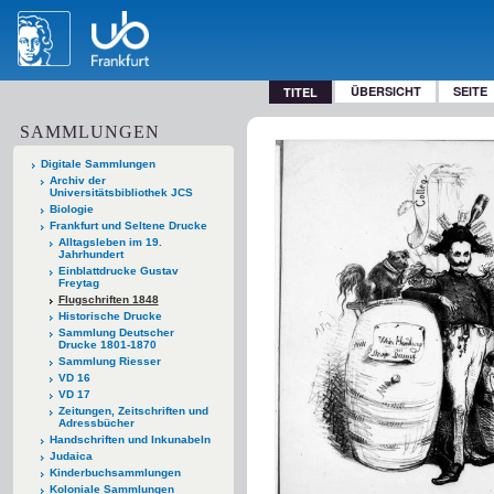
ÜBERSICHT
SEITE
TITEL
SAMMLUNGEN
Digitale Sammlungen
Archiv der
Universitätsbibliothek JCS
Biologie
Frankfurt und Seltene Drucke
Alltagsleben im 19.
Jahrhundert
Einblattdrucke Gustav
Freytag
Flugschriften 1848
Historische Drucke
Sammlung Deutscher
Drucke 1801-1870
Sammlung Riesser
VD 16
VD 17
Zeitungen, Zeitschriften und
Adressbücher
Handschriften und Inkunabeln
Judaica
Kinderbuchsammlungen
Koloniale Sammlungen