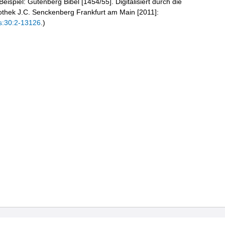
eispiel: Gutenberg Bibel [1454/55]. Digitalisiert durch die
liothek J.C. Senckenberg Frankfurt am Main [2011]:
s:30:2-13126
.)