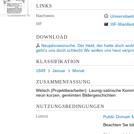
LINKS
Nachweis
Universitaet
IIIF
IIIF-Manifes
DOWNLOAD
Neujahrswünsche: Der Held, der hatte doch wohl 
geht's uns doch schlecht Wir wollen uns heut verprov
KLASSIFIKATION
1849
Januar
Monat
ZUSAMMENFASSUNG
Welsch (Projektbearbeiter): Launig-satirische Kom
neun kurzen, gereimten Bildergeschichten
NUTZUNGSBEDINGUNGEN
Lizenz
Public Domain M
Beachten Sie bi