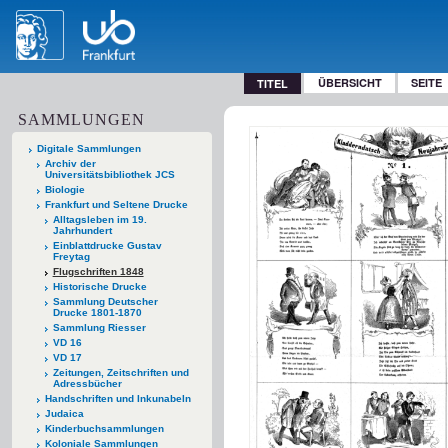
ÜBERSICHT
SEITE
TITEL
SAMMLUNGEN
Digitale Sammlungen
Archiv der
Universitätsbibliothek JCS
Biologie
Frankfurt und Seltene Drucke
Alltagsleben im 19.
Jahrhundert
Einblattdrucke Gustav
Freytag
Flugschriften 1848
Historische Drucke
Sammlung Deutscher
Drucke 1801-1870
Sammlung Riesser
VD 16
VD 17
Zeitungen, Zeitschriften und
Adressbücher
Handschriften und Inkunabeln
Judaica
Kinderbuchsammlungen
Koloniale Sammlungen