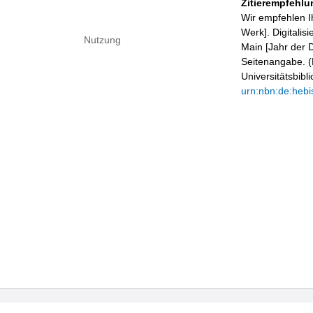
Zitierempfehlu
Wir empfehlen I
Werk]. Digitalis
Nutzung
Main [Jahr der D
Seitenangabe. (B
Universitätsbib
urn:nbn:de:hebi