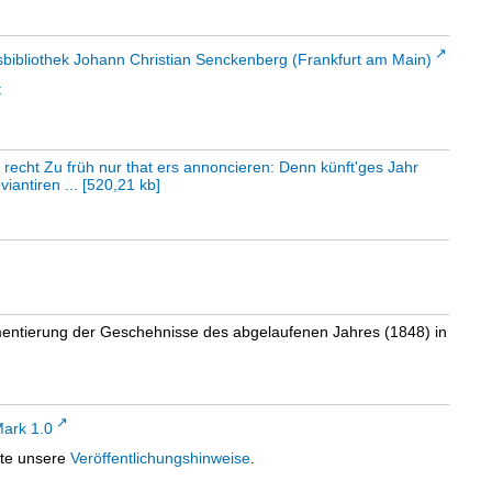
sbibliothek Johann Christian Senckenberg (Frankfurt am Main)
t
recht Zu früh nur that ers annoncieren: Denn künft'ges Jahr
iantiren ...
[
520,21 kb
]
mentierung der Geschehnisse des abgelaufenen Jahres (1848) in
ark 1.0
tte unsere
Veröffentlichungshinweise
.