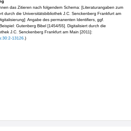
ng
hnen das Zitieren nach folgendem Schema: [Literaturangaben zum
iert durch die Universitätsbibliothek J.C. Senckenberg Frankfurt am
igitalisierung]: Angabe des permanenten Identifiers, ggf.
eispiel: Gutenberg Bibel [1454/55]. Digitalisiert durch die
liothek J.C. Senckenberg Frankfurt am Main [2011]:
s:30:2-13126
.)