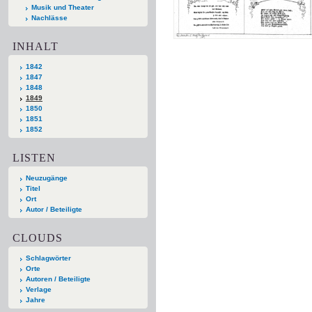
Musik und Theater
Nachlässe
INHALT
1842
1847
1848
1849
1850
1851
1852
LISTEN
Neuzugänge
Titel
Ort
Autor / Beteiligte
CLOUDS
Schlagwörter
Orte
Autoren / Beteiligte
Verlage
Jahre