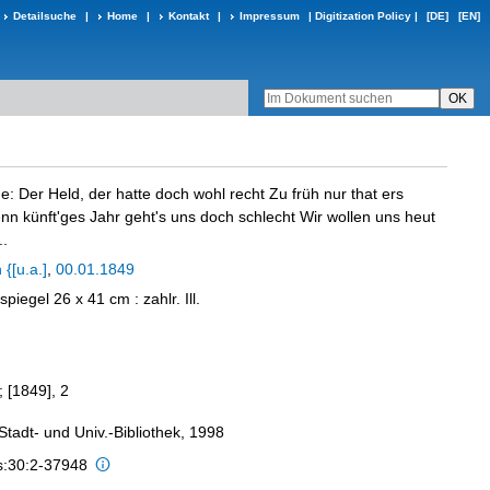
Detailsuche
|
Home
|
Kontakt
|
Impressum
|
Digitization Policy
|
[DE]
[EN]
 Der Held, der hatte doch wohl recht Zu früh nur that ers
nn künft'ges Jahr geht's uns doch schlecht Wir wollen uns heut
..
{[u.a.]
,
00.01.1849
kspiegel 26 x 41 cm
: zahlr. Ill.
 [1849], 2
 Stadt- und Univ.-Bibliothek, 1998
is:30:2-37948