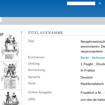
TITELAUFNAHME
Titel
Neujahrswünsche:
annoncieren: De
verproviantiren .
Erschienen
Berlin
:
Hofmann 
Umfang
1 Flugbl. ; Druc
Anmerkung
In Fraktur
Sprache
Deutsch
Serie
Kladderadatsch ;
Online-Ausgabe
Frankfurt a.M. :
URN
urn:nbn:de:heb