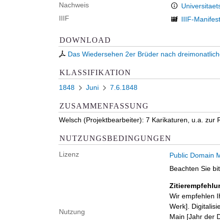
Nachweis
Universitaet
IIIF
IIIF-Manifes
DOWNLOAD
Das Wiedersehen 2er Brüder nach dreimonatliche
KLASSIFIKATION
1848
Juni
7.6.1848
ZUSAMMENFASSUNG
Welsch (Projektbearbeiter): 7 Karikaturen, u.a. zu
NUTZUNGSBEDINGUNGEN
Lizenz
Public Domain M
Beachten Sie bi
Zitierempfehlu
Wir empfehlen I
Werk]. Digitalis
Nutzung
Main [Jahr der D