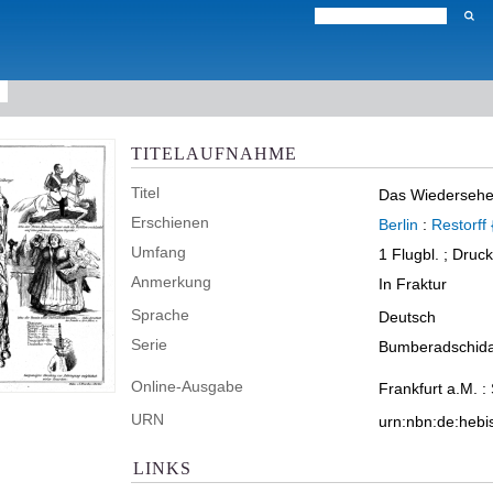
TITELAUFNAHME
Titel
Das Wiedersehen
Erschienen
Berlin
:
Restorff 
Umfang
1 Flugbl. ; Druc
Anmerkung
In Fraktur
Sprache
Deutsch
Serie
Bumberadschida
Online-Ausgabe
Frankfurt a.M. :
URN
urn:nbn:de:heb
LINKS