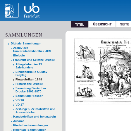
ÜBERSICHT
SEITE
TITEL
SAMMLUNGEN
Digitale Sammlungen
Archiv der
Universitätsbibliothek JCS
Biologie
Frankfurt und Seltene Drucke
Alltagsleben im 19.
Jahrhundert
Einblattdrucke Gustav
Freytag
Flugschriften 1848
Historische Drucke
Sammlung Deutscher
Drucke 1801-1870
Sammlung Riesser
VD 16
VD 17
Zeitungen, Zeitschriften und
Adressbücher
Handschriften und Inkunabeln
Judaica
Kinderbuchsammlungen
Koloniale Sammlungen