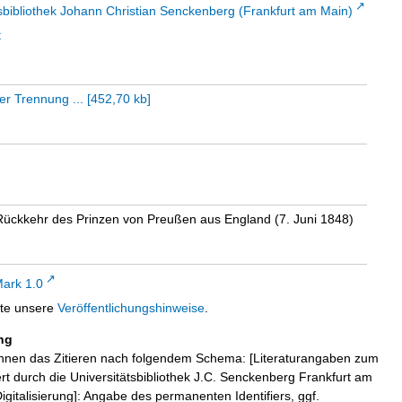
sbibliothek Johann Christian Senckenberg (Frankfurt am Main)
t
r Trennung ...
[
452,70 kb
]
r Rückkehr des Prinzen von Preußen aus England (7. Juni 1848)
ark 1.0
tte unsere
Veröffentlichungshinweise
.
ng
hnen das Zitieren nach folgendem Schema: [Literaturangaben zum
iert durch die Universitätsbibliothek J.C. Senckenberg Frankfurt am
igitalisierung]: Angabe des permanenten Identifiers, ggf.