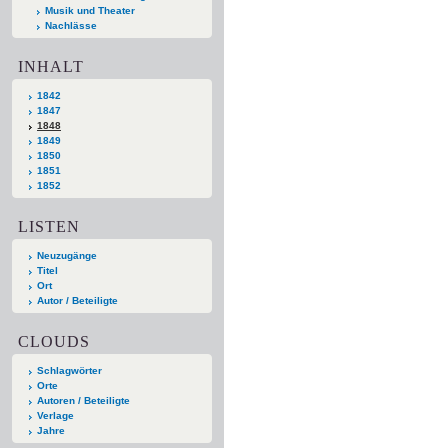
Musik und Theater
Nachlässe
INHALT
1842
1847
1848
1849
1850
1851
1852
LISTEN
Neuzugänge
Titel
Ort
Autor / Beteiligte
CLOUDS
Schlagwörter
Orte
Autoren / Beteiligte
Verlage
Jahre