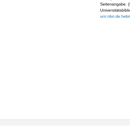
Seitenangabe. (B
Universitätsbib
urn:nbn:de:hebi