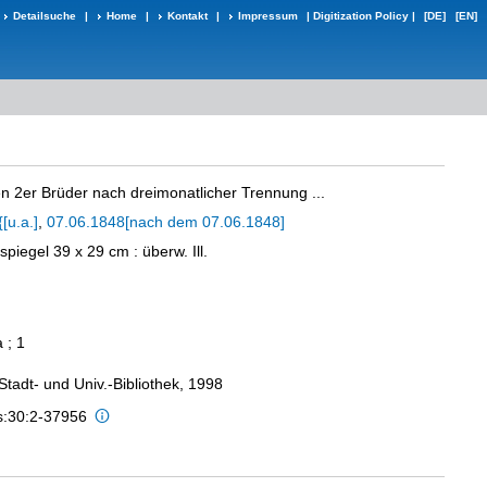
Detailsuche
|
Home
|
Kontakt
|
Impressum
|
Digitization Policy
|
[DE]
[EN]
 2er Brüder nach dreimonatlicher Trennung ...
{[u.a.]
,
07.06.1848[nach dem 07.06.1848]
kspiegel 39 x 29 cm
: überw. Ill.
 ; 1
 Stadt- und Univ.-Bibliothek, 1998
is:30:2-37956