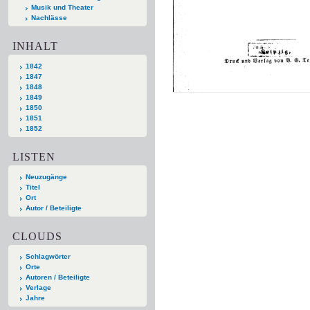
Musik und Theater
Nachlässe
INHALT
1842
1847
1848
1849
1850
1851
1852
LISTEN
Neuzugänge
Titel
Ort
Autor / Beteiligte
CLOUDS
Schlagwörter
Orte
Autoren / Beteiligte
Verlage
Jahre