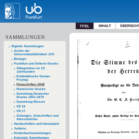
INHALT
ÜBERSICH
TITEL
SAMMLUNGEN
Digitale Sammlungen
Archiv der
Universitätsbibliothek JCS
Biologie
Frankfurt und Seltene Drucke
Alltagsleben im 19.
Jahrhundert
Einblattdrucke Gustav
Freytag
Flugschriften 1848
Historische Drucke
Sammlung Deutscher
Drucke 1801-1870
Sammlung Riesser
VD 16
VD 17
Zeitungen, Zeitschriften und
Adressbücher
Handschriften und Inkunabeln
Judaica
Kinderbuchsammlungen
Koloniale Sammlungen