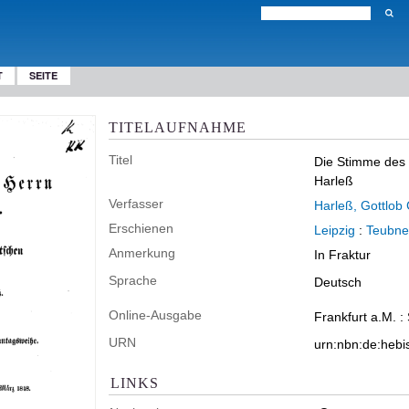
T
SEITE
TITELAUFNAHME
Titel
Die Stimme des 
Harleß
Verfasser
Harleß, Gottlob 
Erschienen
Leipzig
:
Teubne
Anmerkung
In Fraktur
Sprache
Deutsch
Online-Ausgabe
Frankfurt a.M. :
URN
urn:nbn:de:heb
LINKS