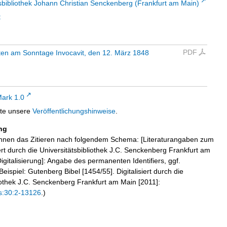
sbibliothek Johann Christian Senckenberg (Frankfurt am Main)
t
PDF
ten am Sonntage Invocavit, den 12. März 1848
ark 1.0
tte unsere
Veröffentlichungshinweise
.
ng
hnen das Zitieren nach folgendem Schema: [Literaturangaben zum
iert durch die Universitätsbibliothek J.C. Senckenberg Frankfurt am
igitalisierung]: Angabe des permanenten Identifiers, ggf.
eispiel: Gutenberg Bibel [1454/55]. Digitalisiert durch die
liothek J.C. Senckenberg Frankfurt am Main [2011]:
s:30:2-13126
.)