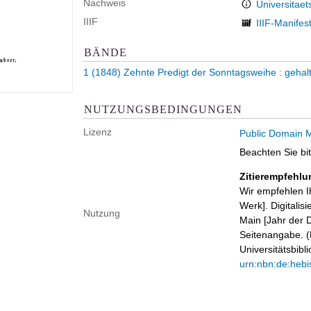
Nachweis
Universitaet
IIIF
IIIF-Manifes
BÄNDE
1 (1848)
Zehnte Predigt der Sonntagsweihe
:
gehal
NUTZUNGSBEDINGUNGEN
Lizenz
Public Domain M
Beachten Sie bi
Zitierempfehlu
Wir empfehlen I
Werk]. Digitalis
Nutzung
Main [Jahr der D
Seitenangabe. (B
Universitätsbib
urn:nbn:de:hebi