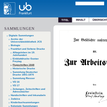
INHALT
ÜBERSICH
TITEL
SAMMLUNGEN
Digitale Sammlungen
Archiv der
Universitätsbibliothek JCS
Biologie
Frankfurt und Seltene Drucke
Alltagsleben im 19.
Jahrhundert
Einblattdrucke Gustav
Freytag
Flugschriften 1848
Historische Drucke
Sammlung Deutscher
Drucke 1801-1870
Sammlung Riesser
VD 16
VD 17
Zeitungen, Zeitschriften und
Adressbücher
Handschriften und Inkunabeln
Judaica
Kinderbuchsammlungen
Koloniale Sammlungen