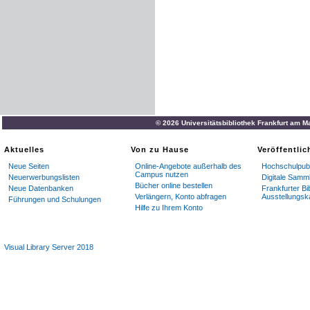
© 2026 Universitätsbibliothek Frankfurt am M
Aktuelles
Von zu Hause
Veröffentli
Neue Seiten
Online-Angebote außerhalb des
Hochschulpubl
Campus nutzen
Neuerwerbungslisten
Digitale Samm
Bücher online bestellen
Neue Datenbanken
Frankfurter Bi
Verlängern, Konto abfragen
Ausstellungsk
Führungen und Schulungen
Hilfe zu Ihrem Konto
Visual Library Server 2018