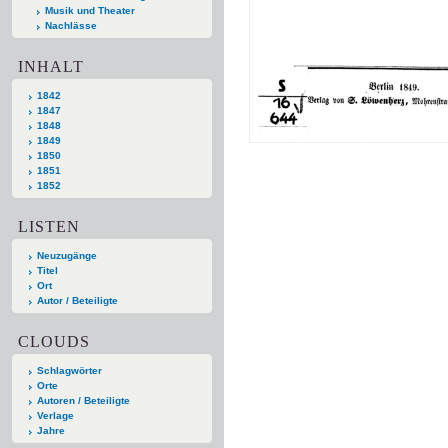
Musik und Theater
Nachlässe
INHALT
1842
1847
1848
1849
1850
1851
1852
LISTEN
Neuzugänge
Titel
Ort
Autor / Beteiligte
CLOUDS
Schlagwörter
Orte
Autoren / Beteiligte
Verlage
Jahre