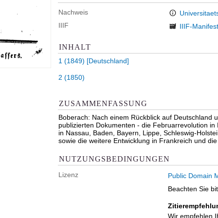
Nachweis
Universitaet
IIIF
IIIF-Manifes
INHALT
1 (1849)
[Deutschland]
2 (1850)
ZUSAMMENFASSUNG
Boberach: Nach einem Rückblick auf Deutschland un
publizierten Dokumenten - die Februarrevolution in
in Nassau, Baden, Bayern, Lippe, Schleswig-Holst
sowie die weitere Entwicklung in Frankreich und di
NUTZUNGSBEDINGUNGEN
Lizenz
Public Domain M
Beachten Sie bi
Zitierempfehlu
Wir empfehlen I