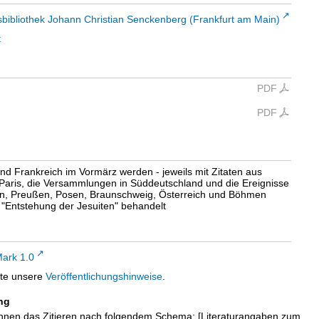
sbibliothek Johann Christian Senckenberg (Frankfurt am Main)
t
PDF
PDF
d Frankreich im Vormärz werden - jeweils mit Zitaten aus
 Paris, die Versammlungen in Süddeutschland und die Ereignisse
ein, Preußen, Posen, Braunschweig, Österreich und Böhmen
e "Entstehung der Jesuiten" behandelt
ark 1.0
tte unsere
Veröffentlichungshinweise
.
ng
hnen das Zitieren nach folgendem Schema: [Literaturangaben zum