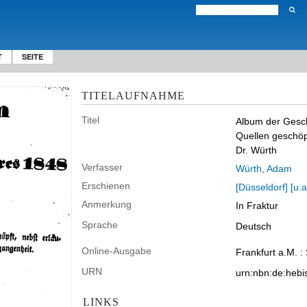
T
SEITE
TITELAUFNAHME
Titel
Album der Gesch
Quellen geschöpf
Dr. Würth
Verfasser
Würth, Adam
Erschienen
[Düsseldorf] [u.a
Anmerkung
In Fraktur
Sprache
Deutsch
Online-Ausgabe
Frankfurt a.M. :
URN
urn:nbn:de:heb
LINKS