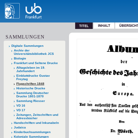
INHALT
ÜBERSICH
TITEL
SAMMLUNGEN
Digitale Sammlungen
Archiv der
Universitätsbibliothek JCS
Biologie
Frankfurt und Seltene Drucke
Alltagsleben im 19.
Jahrhundert
Einblattdrucke Gustav
Freytag
Flugschriften 1848
Historische Drucke
Sammlung Deutscher
Drucke 1801-1870
Sammlung Riesser
VD 16
VD 17
Zeitungen, Zeitschriften und
Adressbücher
Handschriften und Inkunabeln
Judaica
Kinderbuchsammlungen
Koloniale Sammlungen