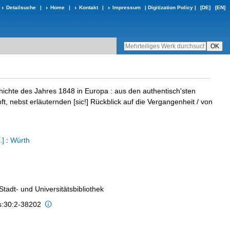
Detailsuche
|
Home
|
Kontakt
|
Impressum
|
Digitization Policy
|
[DE]
[EN]
ichte des Jahres 1848 in Europa
:
aus den authentisch'sten
t, nebst erläuternden [sic!] Rückblick auf die Vergangenheit
/ von
.]
:
Würth
 Stadt- und Universitätsbibliothek
is:30:2-38202