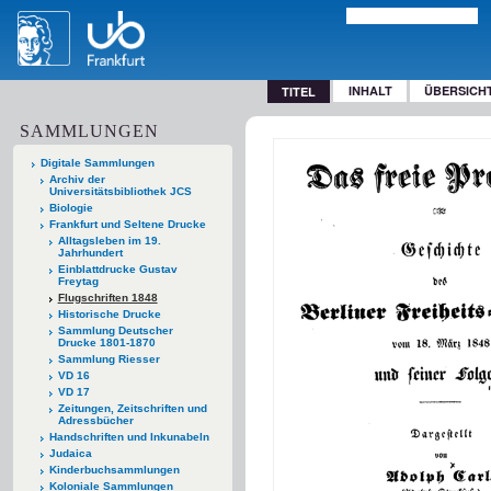
INHALT
ÜBERSICH
TITEL
SAMMLUNGEN
Digitale Sammlungen
Archiv der
Universitätsbibliothek JCS
Biologie
Frankfurt und Seltene Drucke
Alltagsleben im 19.
Jahrhundert
Einblattdrucke Gustav
Freytag
Flugschriften 1848
Historische Drucke
Sammlung Deutscher
Drucke 1801-1870
Sammlung Riesser
VD 16
VD 17
Zeitungen, Zeitschriften und
Adressbücher
Handschriften und Inkunabeln
Judaica
Kinderbuchsammlungen
Koloniale Sammlungen