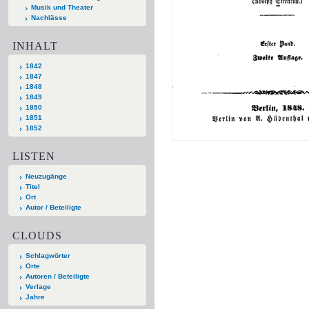
Musik und Theater
Nachlässe
INHALT
1842
1847
1848
1849
1850
1851
1852
LISTEN
Neuzugänge
Titel
Ort
Autor / Beteiligte
CLOUDS
Schlagwörter
Orte
Autoren / Beteiligte
Verlage
Jahre