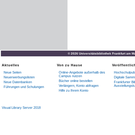
© 2026 Universitätsbibliothek Frankfurt am M
Aktuelles
Von zu Hause
Veröffentli
Neue Seiten
Online-Angebote außerhalb des
Hochschulpubl
Campus nutzen
Neuerwerbungslisten
Digitale Samm
Bücher online bestellen
Neue Datenbanken
Frankfurter Bi
Verlängern, Konto abfragen
Ausstellungsk
Führungen und Schulungen
Hilfe zu Ihrem Konto
Visual Library Server 2018