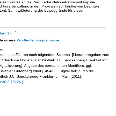
setzentwurfes an die Preußische Nationalversammlung: die
 Forstverwaltung in den Provinzen soll künftig von Beamten
eht. Samt Erläuterung der Beweggründe für diesen
ark 1.0
tte unsere
Veröffentlichungshinweise
.
ng
hnen das Zitieren nach folgendem Schema: [Literaturangaben zum
iert durch die Universitätsbibliothek J.C. Senckenberg Frankfurt am
igitalisierung]: Angabe des permanenten Identifiers, ggf.
eispiel: Gutenberg Bibel [1454/55]. Digitalisiert durch die
liothek J.C. Senckenberg Frankfurt am Main [2011]:
s:30:2-13126
.)