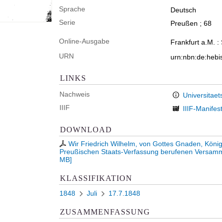
Sprache
Deutsch
Serie
Preußen ; 68
Online-Ausgabe
Frankfurt a.M. :
URN
urn:nbn:de:heb
LINKS
Nachweis
Universitaet
IIIF
IIIF-Manifes
DOWNLOAD
Wir Friedrich Wilhelm, von Gottes Gnaden, Köni
Preußischen Staats-Verfassung berufenen Versam
MB
]
KLASSIFIKATION
1848
Juli
17.7.1848
ZUSAMMENFASSUNG