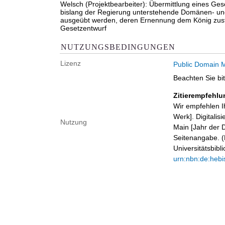
Welsch (Projektbearbeiter): Übermittlung eines Ge
bislang der Regierung unterstehende Domänen- und
ausgeübt werden, deren Ernennung dem König zust
Gesetzentwurf
NUTZUNGSBEDINGUNGEN
Lizenz
Public Domain M
Beachten Sie bi
Zitierempfehlu
Wir empfehlen I
Werk]. Digitalis
Nutzung
Main [Jahr der D
Seitenangabe. (B
Universitätsbib
urn:nbn:de:hebi