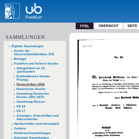
ÜBERSICHT
SEITE
TITEL
SAMMLUNGEN
Digitale Sammlungen
Archiv der
Universitätsbibliothek JCS
Biologie
Frankfurt und Seltene Drucke
Alltagsleben im 19.
Jahrhundert
Einblattdrucke Gustav
Freytag
Flugschriften 1848
Historische Drucke
Sammlung Deutscher
Drucke 1801-1870
Sammlung Riesser
VD 16
VD 17
Zeitungen, Zeitschriften und
Adressbücher
Handschriften und Inkunabeln
Judaica
Kinderbuchsammlungen
Koloniale Sammlungen