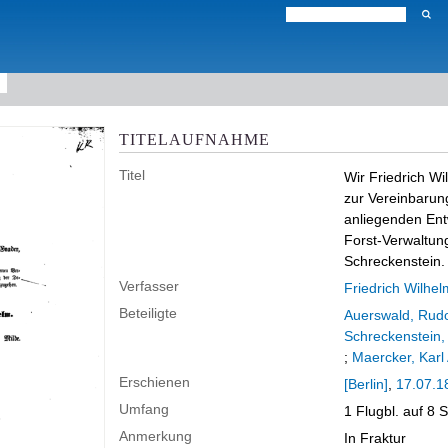
TITELAUFNAHME
Titel
Wir Friedrich W
zur Vereinbarun
anliegenden En
Forst-Verwaltung
Schreckenstein. 
Verfasser
Friedrich Wilhe
Beteiligte
Auerswald, Rudo
Schreckenstein,
;
Maercker, Karl
Erschienen
[Berlin]
,
17.07.1
Umfang
1 Flugbl. auf 8 
Anmerkung
In Fraktur