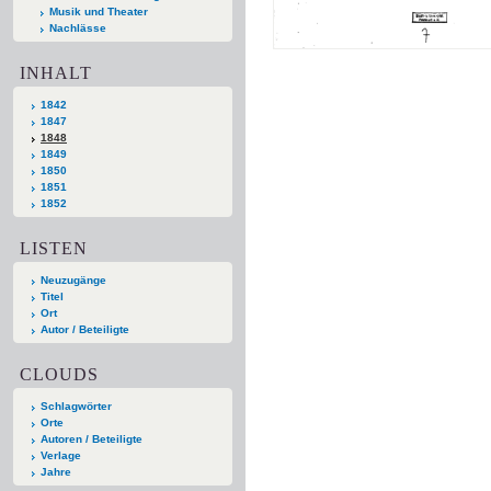
Musik und Theater
Nachlässe
INHALT
1842
1847
1848
1849
1850
1851
1852
LISTEN
Neuzugänge
Titel
Ort
Autor / Beteiligte
CLOUDS
Schlagwörter
Orte
Autoren / Beteiligte
Verlage
Jahre