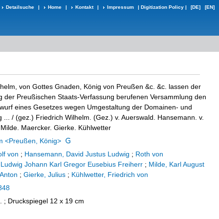
Detailsuche
|
Home
|
Kontakt
|
Impressum
|
Digitization Policy
|
[DE]
[EN]
ilhelm, von Gottes Gnaden, König von Preußen &c. &c. lassen der
g der Preußischen Staats-Verfassung berufenen Versammlung den
twurf eines Gesetzes wegen Umgestaltung der Domainen- und
 ...
/ (gez.) Friedrich Wilhelm. (Gez.) v. Auerswald. Hansemann. v.
Milde. Maercker. Gierke. Kühlwetter
lm <Preußen, König>
lf von
;
Hansemann, David Justus Ludwig
;
Roth von
 Ludwig Johann Karl Gregor Eusebius Freiherr
;
Milde, Karl August
 Anton
;
Gierke, Julius
;
Kühlwetter, Friedrich von
848
S. ; Druckspiegel 12 x 19 cm