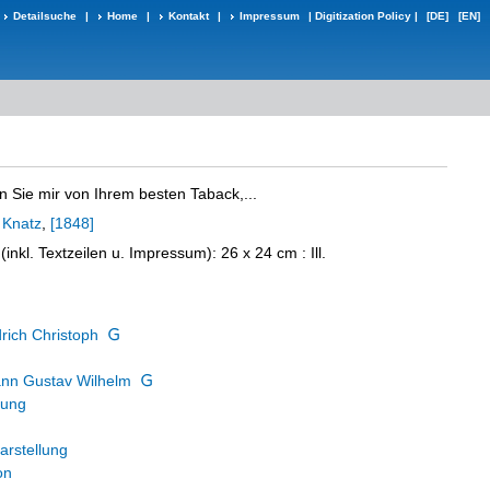
Detailsuche
|
Home
|
Kontakt
|
Impressum
|
Digitization Policy
|
[DE]
[EN]
n Sie mir von Ihrem besten Taback,...
:
Knatz
,
[1848]
e (inkl. Textzeilen u. Impressum): 26 x 24 cm
: Ill.
rich Christoph
ann Gustav Wilhelm
lung
arstellung
on