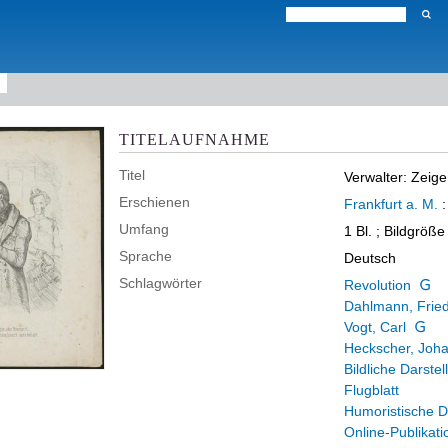
TITELAUFNAHME
Titel
Verwalter: Zeige
Erschienen
Frankfurt a. M.
Umfang
1 Bl. ; Bildgröß
Sprache
Deutsch
Schlagwörter
Revolution
Dahlmann, Fried
Vogt, Carl
Heckscher, Joh
Bildliche Darstel
Flugblatt
Humoristische D
Online-Publikati