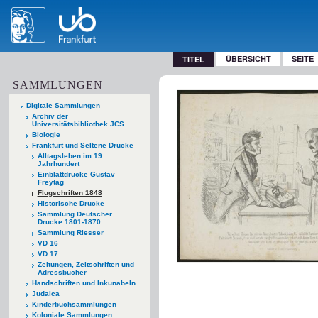
ÜBERSICHT
SEITE
TITEL
SAMMLUNGEN
Digitale Sammlungen
Archiv der
Universitätsbibliothek JCS
Biologie
Frankfurt und Seltene Drucke
Alltagsleben im 19.
Jahrhundert
Einblattdrucke Gustav
Freytag
Flugschriften 1848
Historische Drucke
Sammlung Deutscher
Drucke 1801-1870
Sammlung Riesser
VD 16
VD 17
Zeitungen, Zeitschriften und
Adressbücher
Handschriften und Inkunabeln
Judaica
Kinderbuchsammlungen
Koloniale Sammlungen