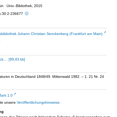
n : Univ.-Bibliothek, 2015
is:30:2-236677
sbibliothek Johann Christian Senckenberg (Frankfurt am Main)
t
k,...
[
99,43 kb
]
ikaturen in Deutschland 1848/49. Mittenwald 1982. – 1. 21 Nr. 24
ark 1.0
tte unsere
Veröffentlichungshinweise
.
ng