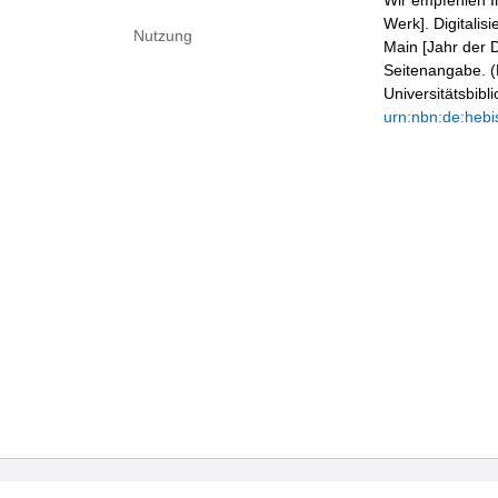
Wir empfehlen I
Werk]. Digitalis
Nutzung
Main [Jahr der D
Seitenangabe. (B
Universitätsbib
urn:nbn:de:hebi