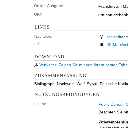
Online-Ausgabe
Frankfurt am Mai
URN
urn:nbn:de:heb
LINKS
Nachweis
Universitaet
IIIF
IIIF-Manifes
DOWNLOAD
Verwalter: Zeigen Sie mir von Ihrem besten Tabac
ZUSAMMENFASSUNG
Bibliograph. Nachweis: Wolf, Sylvia: Politische Kar
NUTZUNGSBEDINGUNGEN
Lizenz
Public Domain M
Beachten Sie bi
Zitierempfehlu