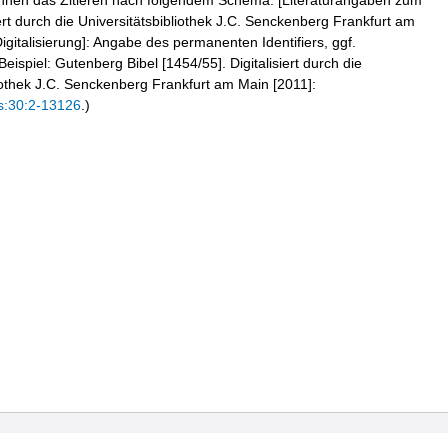
hnen das Zitieren nach folgendem Schema: [Literaturangaben zum
iert durch die Universitätsbibliothek J.C. Senckenberg Frankfurt am
igitalisierung]: Angabe des permanenten Identifiers, ggf.
eispiel: Gutenberg Bibel [1454/55]. Digitalisiert durch die
liothek J.C. Senckenberg Frankfurt am Main [2011]:
s:30:2-13126
.)