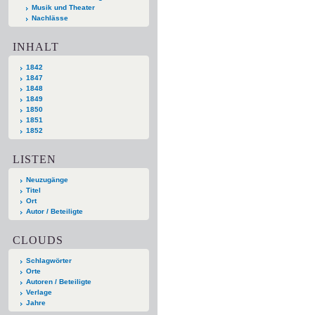
Musik und Theater
Nachlässe
INHALT
1842
1847
1848
1849
1850
1851
1852
LISTEN
Neuzugänge
Titel
Ort
Autor / Beteiligte
CLOUDS
Schlagwörter
Orte
Autoren / Beteiligte
Verlage
Jahre