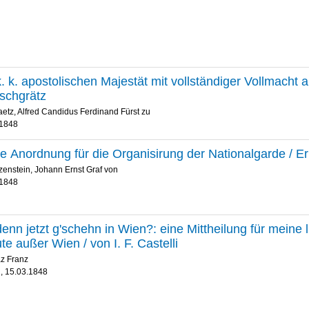
. k. apostolischen Majestät mit vollständiger Vollmacht au
schgrätz
etz, Alfred Candidus Ferdinand Fürst zu
.1848
ge Anordnung für die Organisirung der Nationalgarde / E
enstein, Johann Ernst Graf von
.1848
denn jetzt g'schehn in Wien?: eine Mittheilung für meine 
te außer Wien / von I. F. Castelli
az Franz
, 15.03.1848