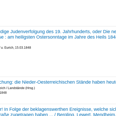
ige Judenverfolgung des 19. Jahrhunderts, oder Die n
se : am heiligsten Ostersonntage im Jahre des Heils 1848 
f u. Eurich, 15.03.1848
ung: die Nieder-Oesterreichischen Stände haben heute
eich / Landstände (Hrsg.)
.1848
r! In Folge der beklagenswerthen Ereignisse, welche sic
raße zugetragen haben ... / Bergling. Lewert. Mendhei