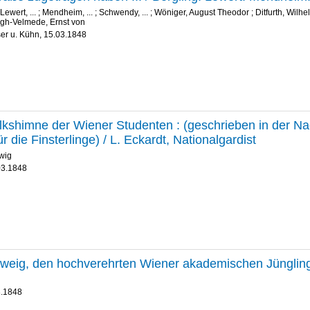
Lewert, ...
;
Mendheim, ...
;
Schwendy, ...
;
Wöniger, August Theodor
;
Ditfurth, Wilh
gh-Velmede, Ernst von
ser u. Kühn, 15.03.1848
kshimne der Wiener Studenten : (geschrieben in der Nac
ür die Finsterlinge) / L. Eckardt, Nationalgardist
wig
03.1848
weig, den hochverehrten Wiener akademischen Jüngling
3.1848