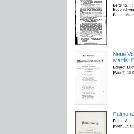
Bergling, ...
;
Bodelschwin
Berlin : Moe
Neue Vol
Martis" f
Eckardt, Lud
[Wien?], 15.
Palmenz
Palme, A.
[Wien], 15.0