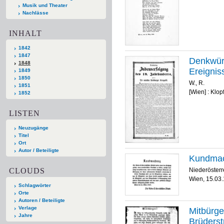
Musik und Theater
Nachlässe
INHALT
1842
1847
Denkwürd
1848
Ereignis
1849
1850
W., R.
1851
[Wien] : Klop
1852
LISTEN
Neuzugänge
Titel
Ort
Autor / Beteiligte
Kundmach
CLOUDS
Niederösterr
Wien, 15.03
Schlagwörter
Orte
Autoren / Beteiligte
Verlage
Mitbürge
Jahre
Brüderst