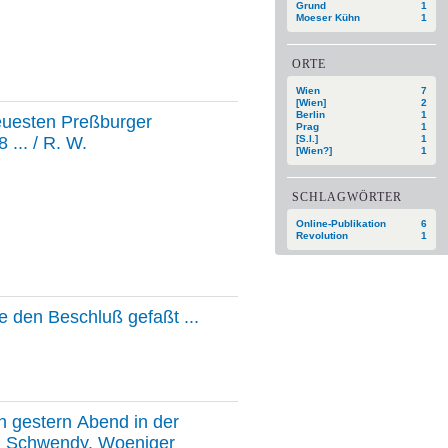
Grund
1
Moeser Kühn
1
ORTE
Wien
7
[Wien]
2
Berlin
1
euesten Preßburger
Prag
1
... / R. W.
[S.l.]
1
[Wien?]
1
SCHLAGWÖRTER
Online-Publikation
6
Revolution
1
 den Beschluß gefaßt ...
h gestern Abend in der
m. Schwendy. Woeniger