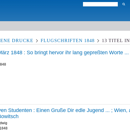
TENE DRUCKE
FLUGSCHRIFTEN 1848
13
TITEL
I
ärz 1848 : So bringt hervor ihr lang gepreßten Worte ... 
.1848
en Studenten : Einen Gruße Dir edle Jugend ... ; Wien,
Bowitsch
udwig
.1848