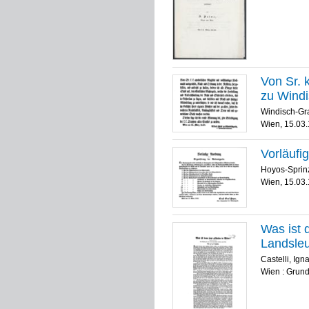
Von Sr. k
zu Windi
Windisch-Gra
Wien, 15.03
Vorläufi
Hoyos-Sprinz
Wien, 15.03
Was ist 
Landsleu
Castelli, Ign
Wien : Grund