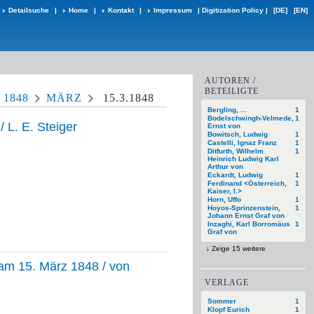
Detailsuche
|
Home
|
Kontakt
|
Impressum
|
Digitization Policy
|
[DE]
[EN]
AUTOREN /
BETEILIGTE
N
1848
MÄRZ
15.3.1848
Bergling, ...
1
Bodelschwingh-Velmede,
1
/ L. E. Steiger
Ernst von
Bowitsch, Ludwig
1
Castelli, Ignaz Franz
1
Ditfurth, Wilhelm
1
Heinrich Ludwig Karl
Arthur von
Eckardt, Ludwig
1
Ferdinand <Österreich,
1
Kaiser, I.>
Horn, Uffo
1
Hoyos-Sprinzenstein,
1
Johann Ernst Graf von
Inzaghi, Karl Borromäus
1
Graf von
Zeige 15 weitere
 am 15. März 1848 / von
VERLAGE
Sommer
1
Klopf Eurich
1