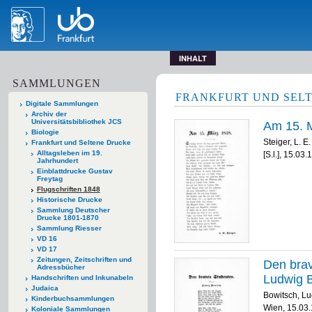
INHALT
SAMMLUNGEN
FRANKFURT UND SEL
Digitale Sammlungen
Archiv der
Universitätsbibliothek JCS
Am 15. M
Biologie
Steiger, L. E.
Frankfurt und Seltene Drucke
Alltagsleben im 19.
[S.l.], 15.03
Jahrhundert
Einblattdrucke Gustav
Freytag
Flugschriften 1848
Historische Drucke
Sammlung Deutscher
Drucke 1801-1870
Sammlung Riesser
VD 16
VD 17
Zeitungen, Zeitschriften und
Den brav
Adressbücher
Ludwig 
Handschriften und Inkunabeln
Judaica
Bowitsch, L
Kinderbuchsammlungen
Wien, 15.03
Koloniale Sammlungen