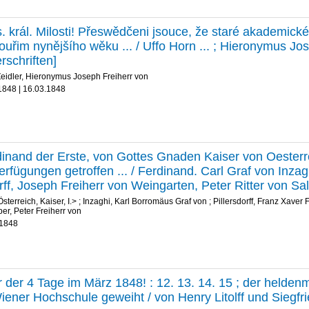
. král. Milosti! Přeswědčeni jsouce, že staré akademic
ouřim nynějšího wěku ... / Uffo Horn ... ; Hieronymus Jos
rschriften]
eidler, Hieronymus Joseph Freiherr von
1848 | 16.03.1848
dinand der Erste, von Gottes Gnaden Kaiser von Oesterr
erfügungen getroffen ... / Ferdinand. Carl Graf von Inzag
orff, Joseph Freiherr von Weingarten, Peter Ritter von Sa
terreich, Kaiser, I.>
;
Inzaghi, Karl Borromäus Graf von
;
Pillersdorff, Franz Xaver 
er, Peter Freiherr von
.1848
r der 4 Tage im März 1848! : 12. 13. 14. 15 ; der helde
iener Hochschule geweiht / von Henry Litolff und Siegfr