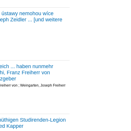
ké ústawy nemohou wíce
eph Zeidler ... [und weitere
eich ... haben nunmehr
hi, Franz Freiherr von
lzgeber
Freiherr von
;
Weingarten, Joseph Freiherr
nmüthigen Studirenden-Legion
ied Kapper