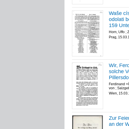
Waše cís
odolati b
159 Unte
Horn, Uffo
;
Z
Prag, 15.03.
Wir, Fer
solche V
Pillersd
Ferdinand <Ös
von
;
Salzgeb
Wien, 15.03
Zur Feie
an der W