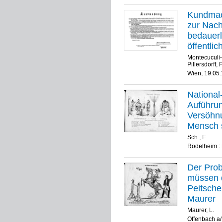
Kundmac
zur Nac
bedauerl
öffentli
Albert Gr
Montecuculi-
Pillersdorff,
Wien, 19.05
National
Auführung
Versöhnu
Mensch s
Haggern: 
Sch., E.
Rödelheim : 
Der Prob
müssen d
Peitsche 
Maurer
Maurer, L.
Offenbach a/