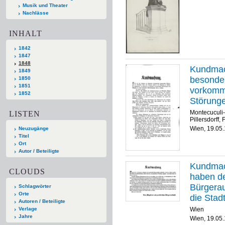
Musik und Theater
Nachlässe
INHALT
1842
1847
1848
Kundmach
1849
besonder
1850
1851
vorkomm
1852
Störunge
Ordnung 
Montecuculi-
LISTEN
Pillersdorff,
Pillersdo
Wien, 19.05
Neuzugänge
Titel
Ort
Autor / Beteiligte
Kundmach
CLOUDS
haben de
Bürgerau
Schlagwörter
Orte
die Stad
Autoren / Beteiligte
Magistra
Verlage
Wien
Jahre
Bürgera
Wien, 19.05