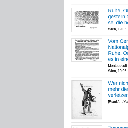
Ruhe, Or
gestern 
sei die h
Wien, 19.05
Vom Cen
National
Ruhe, Or
es in ei
Feuerbr
Montecuculi-
in die bi
Wien, 19.05
Gemüther
Montecuc
Wer nich
mehr die
verletze
[Frankfurt/M