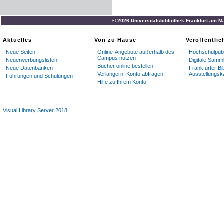
© 2026 Universitätsbibliothek Frankfurt am M
Aktuelles
Von zu Hause
Veröffentli
Neue Seiten
Online-Angebote außerhalb des
Hochschulpubl
Campus nutzen
Neuerwerbungslisten
Digitale Samm
Bücher online bestellen
Neue Datenbanken
Frankfurter Bi
Verlängern, Konto abfragen
Ausstellungsk
Führungen und Schulungen
Hilfe zu Ihrem Konto
Visual Library Server 2018