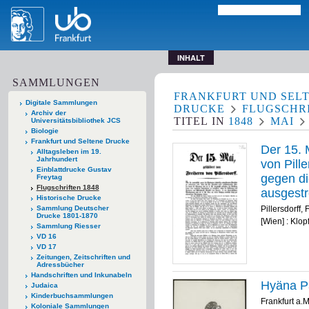
INHALT
SAMMLUNGEN
FRANKFURT UND SEL
Digitale Sammlungen
DRUCKE
FLUGSCHRI
Archiv der
TITEL
IN
1848
MAI
Universitätsbibliothek JCS
Biologie
Frankfurt und Seltene Drucke
Der 15. 
Alltagsleben im 19.
Jahrhundert
von Pill
Einblattdrucke Gustav
gegen di
Freytag
Flugschriften 1848
ausgestr
Historische Drucke
... / Dre
Sammlung Deutscher
Pillersdorff,
Drucke 1801-1870
[Wien] : Klop
Sammlung Riesser
VD 16
VD 17
Zeitungen, Zeitschriften und
Adressbücher
Handschriften und Inkunabeln
Hyäna Pa
Judaica
Kinderbuchsammlungen
Frankfurt a.
Koloniale Sammlungen