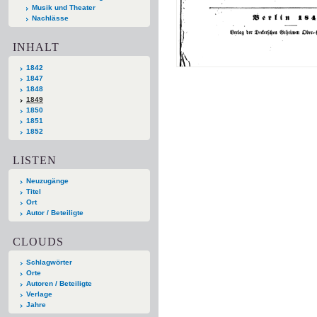
Musik und Theater
Nachlässe
INHALT
1842
1847
1848
1849
1850
1851
1852
LISTEN
Neuzugänge
Titel
Ort
Autor / Beteiligte
CLOUDS
Schlagwörter
Orte
Autoren / Beteiligte
Verlage
Jahre