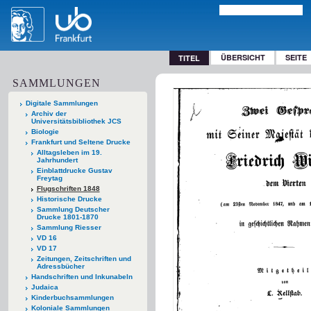
ÜBERSICHT
SEITE
TITEL
SAMMLUNGEN
Digitale Sammlungen
Archiv der
Universitätsbibliothek JCS
Biologie
Frankfurt und Seltene Drucke
Alltagsleben im 19.
Jahrhundert
Einblattdrucke Gustav
Freytag
Flugschriften 1848
Historische Drucke
Sammlung Deutscher
Drucke 1801-1870
Sammlung Riesser
VD 16
VD 17
Zeitungen, Zeitschriften und
Adressbücher
Handschriften und Inkunabeln
Judaica
Kinderbuchsammlungen
Koloniale Sammlungen