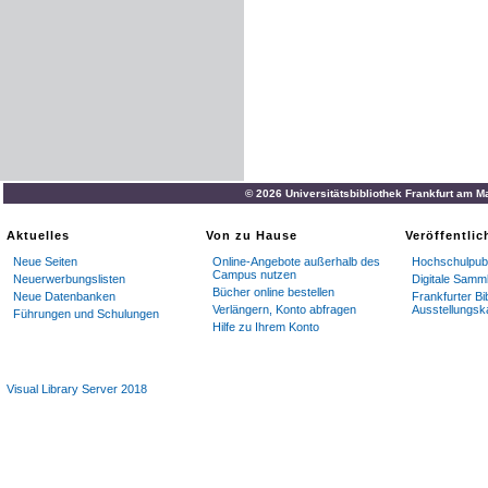
© 2026 Universitätsbibliothek Frankfurt am M
Aktuelles
Von zu Hause
Veröffentli
Neue Seiten
Online-Angebote außerhalb des
Hochschulpubl
Campus nutzen
Neuerwerbungslisten
Digitale Samm
Bücher online bestellen
Neue Datenbanken
Frankfurter Bi
Verlängern, Konto abfragen
Ausstellungsk
Führungen und Schulungen
Hilfe zu Ihrem Konto
Visual Library Server 2018