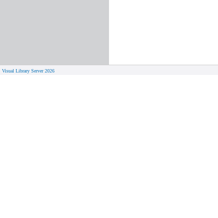
Visual Library Server 2026
© 
Aktuelles
Von zu 
Neue Seiten
Online-A
Campus 
Neuerwerbungslisten
Bücher on
Neue Datenbanken
Verlänge
Führungen und Schulungen
Hilfe zu