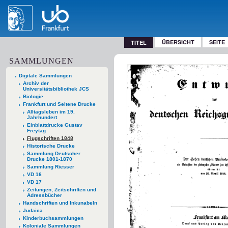
ÜBERSICHT
SEITE
TITEL
SAMMLUNGEN
Digitale Sammlungen
Archiv der
Universitätsbibliothek JCS
Biologie
Frankfurt und Seltene Drucke
Alltagsleben im 19.
Jahrhundert
Einblattdrucke Gustav
Freytag
Flugschriften 1848
Historische Drucke
Sammlung Deutscher
Drucke 1801-1870
Sammlung Riesser
VD 16
VD 17
Zeitungen, Zeitschriften und
Adressbücher
Handschriften und Inkunabeln
Judaica
Kinderbuchsammlungen
Koloniale Sammlungen