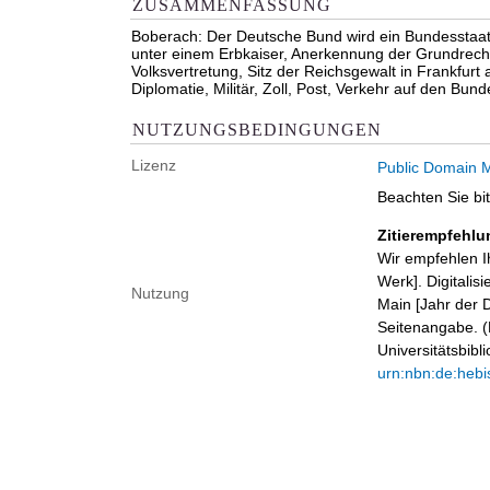
ZUSAMMENFASSUNG
Boberach: Der Deutsche Bund wird ein Bundesstaat
unter einem Erbkaiser, Anerkennung der Grundrecht
Volksvertretung, Sitz der Reichsgewalt in Frankfur
Diplomatie, Militär, Zoll, Post, Verkehr auf den Bund
NUTZUNGSBEDINGUNGEN
Lizenz
Public Domain M
Beachten Sie bi
Zitierempfehlu
Wir empfehlen I
Werk]. Digitalis
Nutzung
Main [Jahr der D
Seitenangabe. (B
Universitätsbib
urn:nbn:de:hebi