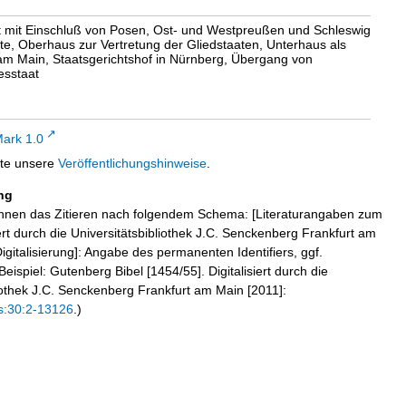
 mit Einschluß von Posen, Ost- und Westpreußen und Schleswig
e, Oberhaus zur Vertretung der Gliedstaaten, Unterhaus als
t am Main, Staatsgerichtshof in Nürnberg, Übergang von
esstaat
ark 1.0
tte unsere
Veröffentlichungshinweise
.
ng
hnen das Zitieren nach folgendem Schema: [Literaturangaben zum
iert durch die Universitätsbibliothek J.C. Senckenberg Frankfurt am
igitalisierung]: Angabe des permanenten Identifiers, ggf.
eispiel: Gutenberg Bibel [1454/55]. Digitalisiert durch die
liothek J.C. Senckenberg Frankfurt am Main [2011]:
s:30:2-13126
.)