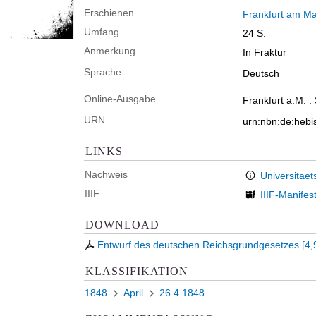
Erschienen
Frankfurt am Ma
Umfang
24 S.
Anmerkung
In Fraktur
Sprache
Deutsch
Online-Ausgabe
Frankfurt a.M. :
URN
urn:nbn:de:heb
LINKS
Nachweis
Universitaet
IIIF
IIIF-Manifes
DOWNLOAD
Entwurf des deutschen Reichsgrundgesetzes
[
4,
KLASSIFIKATION
1848
April
26.4.1848