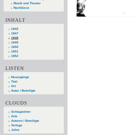
Musik und Theater
Nachlässe
INHALT
1842
1847
1848
1849
1850
1851
1852
LISTEN
Neuzugänge
Titel
Ort
Autor / Beteiligte
CLOUDS
Schlagwörter
Orte
Autoren / Beteiligte
Verlage
Jahre