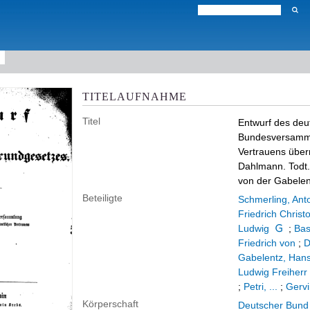
TITELAUFNAHME
Titel
Entwurf des de
Bundesversammlu
Vertrauens überr
Dahlmann. Todt.
von der Gabelent
Beteiligte
Schmerling, Anto
Friedrich Christ
Ludwig
;
Bas
Friedrich von
;
D
Gabelentz, Han
Ludwig Freiherr
;
Petri, ...
;
Gervi
Körperschaft
Deutscher Bund