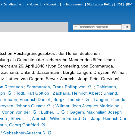
Detailsuche
|
Home
|
Kontakt
|
Impressum
|
Digitization Policy
|
[DE]
[EN]
utschen Reichsgrundgesetzes
:
der Hohen deutschen
ng als Gutachten der siebenzehn Männer des öffentlichen
eicht am 26. April 1848
/ [von Schmerling. von Sommaruga.
 Zachariä. Uhland. Bassermann. Bergk. Langen. Droysen. Willmar.
z. Luther. von Gagern. Stever. Albrecht. Jaup. Petri. Gervinus]
n Ritter von
;
Sommaruga, Franz Philipp von
;
Dahlmann,
oph
;
Todt, Karl Gottlob
;
Zachariä, Heinrich Albert
;
Uhland,
sermann, Friedrich Daniel
;
Bergk, Theodor
;
Langen, Theodor
roysen, Johann Gustav
;
Willmar, Jean Jacques Madeleine
;
s Conon von der
;
Luther, ...
;
Gagern, Maximilian Joseph
 von
;
Stever, ...
;
Albrecht, Wilhelm Eduard
;
Jaup, Heinrich Carl
nus, Georg Gottfried
 / Siebzehner-Ausschuß