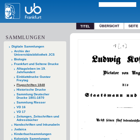
ÜBERSICHT
SEITE
TITEL
SAMMLUNGEN
Digitale Sammlungen
Archiv der
Universitätsbibliothek JCS
Biologie
Frankfurt und Seltene Drucke
Alltagsleben im 19.
Jahrhundert
Einblattdrucke Gustav
Freytag
Flugschriften 1848
Historische Drucke
Sammlung Deutscher
Drucke 1801-1870
Sammlung Riesser
VD 16
VD 17
Zeitungen, Zeitschriften und
Adressbücher
Handschriften und Inkunabeln
Judaica
Kinderbuchsammlungen
Koloniale Sammlungen