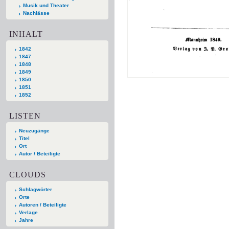
Musik und Theater
Nachlässe
INHALT
1842
1847
1848
1849
1850
1851
1852
LISTEN
Neuzugänge
Titel
Ort
Autor / Beteiligte
CLOUDS
Schlagwörter
Orte
Autoren / Beteiligte
Verlage
Jahre