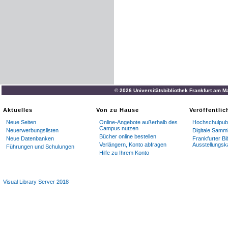
© 2026 Universitätsbibliothek Frankfurt am M
Aktuelles
Von zu Hause
Veröffentli
Neue Seiten
Online-Angebote außerhalb des
Hochschulpubl
Campus nutzen
Neuerwerbungslisten
Digitale Samm
Bücher online bestellen
Neue Datenbanken
Frankfurter Bi
Verlängern, Konto abfragen
Ausstellungsk
Führungen und Schulungen
Hilfe zu Ihrem Konto
Visual Library Server 2018