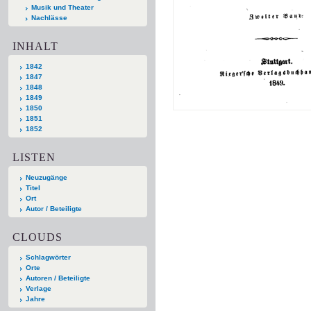
Musik und Theater
Nachlässe
INHALT
1842
1847
1848
1849
1850
1851
1852
LISTEN
Neuzugänge
Titel
Ort
Autor / Beteiligte
CLOUDS
Schlagwörter
Orte
Autoren / Beteiligte
Verlage
Jahre