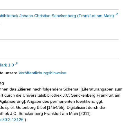
sbibliothek Johann Christian Senckenberg (Frankfurt am Main)
t
ark 1.0
tte unsere
Veröffentlichungshinweise
.
ng
hnen das Zitieren nach folgendem Schema: [Literaturangaben zum
iert durch die Universitätsbibliothek J.C. Senckenberg Frankfurt am
igitalisierung]: Angabe des permanenten Identifiers, ggf.
eispiel: Gutenberg Bibel [1454/55]. Digitalisiert durch die
liothek J.C. Senckenberg Frankfurt am Main [2011]:
s:30:2-13126
.)