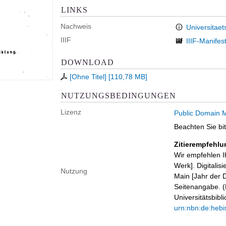
LINKS
Nachweis
Universitaet
IIIF
IIIF-Manifes
DOWNLOAD
[Ohne Titel]
[
110,78 MB
]
NUTZUNGSBEDINGUNGEN
Lizenz
Public Domain M
Beachten Sie bi
Zitierempfehlu
Wir empfehlen I
Werk]. Digitalis
Nutzung
Main [Jahr der D
Seitenangabe. (B
Universitätsbib
urn:nbn:de:hebi