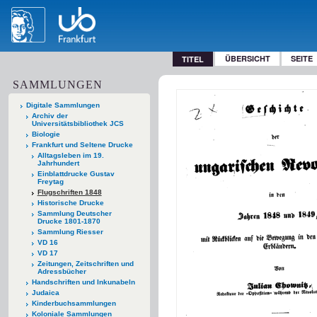
ÜBERSICHT
SEITE
TITEL
SAMMLUNGEN
Digitale Sammlungen
Archiv der
Universitätsbibliothek JCS
Biologie
Frankfurt und Seltene Drucke
Alltagsleben im 19.
Jahrhundert
Einblattdrucke Gustav
Freytag
Flugschriften 1848
Historische Drucke
Sammlung Deutscher
Drucke 1801-1870
Sammlung Riesser
VD 16
VD 17
Zeitungen, Zeitschriften und
Adressbücher
Handschriften und Inkunabeln
Judaica
Kinderbuchsammlungen
Koloniale Sammlungen