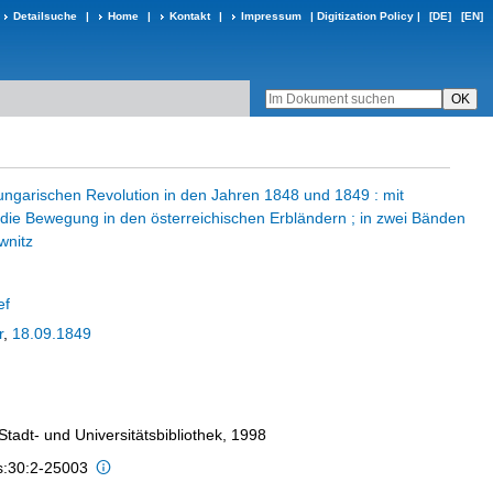
Detailsuche
|
Home
|
Kontakt
|
Impressum
|
Digitization Policy
|
[DE]
[EN]
ungarischen Revolution in den Jahren 1848 und 1849 : mit
 die Bewegung in den österreichischen Erbländern ; in zwei Bänden
wnitz
ef
r
,
18.09.1849
 Stadt- und Universitätsbibliothek, 1998
is:30:2-25003