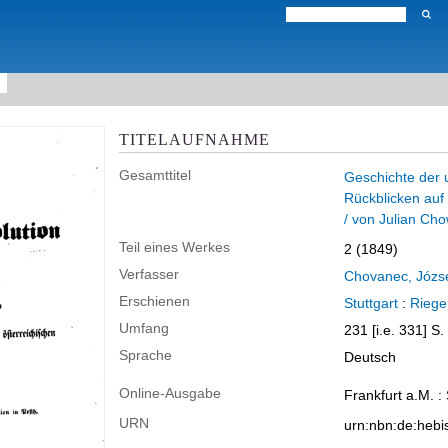
TITELAUFNAHME
Gesamttitel
Geschichte der 
Rückblicken auf
/ von Julian Cho
Teil eines Werkes
2 (1849)
Verfasser
Chovanec, Józs
Erschienen
Stuttgart
:
Riege
Umfang
231 [i.e. 331] S.
Sprache
Deutsch
Online-Ausgabe
Frankfurt a.M. :
URN
urn:nbn:de:heb