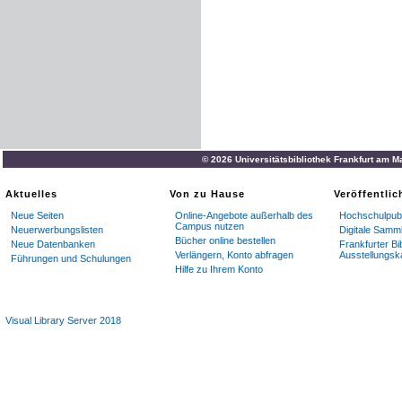
© 2026 Universitätsbibliothek Frankfurt am M
Aktuelles
Von zu Hause
Veröffentli
Neue Seiten
Online-Angebote außerhalb des
Hochschulpubl
Campus nutzen
Neuerwerbungslisten
Digitale Samm
Bücher online bestellen
Neue Datenbanken
Frankfurter Bi
Verlängern, Konto abfragen
Ausstellungsk
Führungen und Schulungen
Hilfe zu Ihrem Konto
Visual Library Server 2018