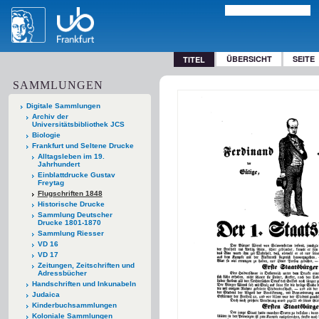
ÜBERSICHT
SEITE
TITEL
SAMMLUNGEN
Digitale Sammlungen
Archiv der
Universitätsbibliothek JCS
Biologie
Frankfurt und Seltene Drucke
Alltagsleben im 19.
Jahrhundert
Einblattdrucke Gustav
Freytag
Flugschriften 1848
Historische Drucke
Sammlung Deutscher
Drucke 1801-1870
Sammlung Riesser
VD 16
VD 17
Zeitungen, Zeitschriften und
Adressbücher
Handschriften und Inkunabeln
Judaica
Kinderbuchsammlungen
Koloniale Sammlungen