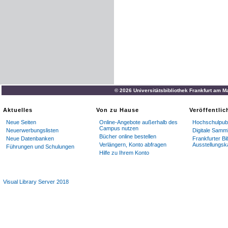
© 2026 Universitätsbibliothek Frankfurt am M
Aktuelles
Von zu Hause
Veröffentli
Neue Seiten
Online-Angebote außerhalb des
Hochschulpubl
Campus nutzen
Neuerwerbungslisten
Digitale Samm
Bücher online bestellen
Neue Datenbanken
Frankfurter Bi
Verlängern, Konto abfragen
Ausstellungsk
Führungen und Schulungen
Hilfe zu Ihrem Konto
Visual Library Server 2018