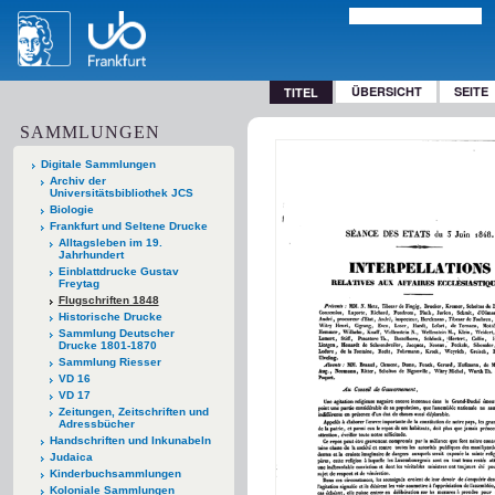
ÜBERSICHT
SEITE
TITEL
SAMMLUNGEN
Digitale Sammlungen
Archiv der
Universitätsbibliothek JCS
Biologie
Frankfurt und Seltene Drucke
Alltagsleben im 19.
Jahrhundert
Einblattdrucke Gustav
Freytag
Flugschriften 1848
Historische Drucke
Sammlung Deutscher
Drucke 1801-1870
Sammlung Riesser
VD 16
VD 17
Zeitungen, Zeitschriften und
Adressbücher
Handschriften und Inkunabeln
Judaica
Kinderbuchsammlungen
Koloniale Sammlungen