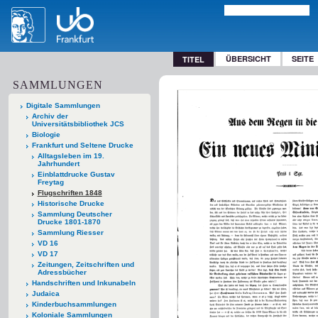
ÜBERSICHT
SEITE
TITEL
SAMMLUNGEN
Digitale Sammlungen
Archiv der
Universitätsbibliothek JCS
Biologie
Frankfurt und Seltene Drucke
Alltagsleben im 19.
Jahrhundert
Einblattdrucke Gustav
Freytag
Flugschriften 1848
Historische Drucke
Sammlung Deutscher
Drucke 1801-1870
Sammlung Riesser
VD 16
VD 17
Zeitungen, Zeitschriften und
Adressbücher
Handschriften und Inkunabeln
Judaica
Kinderbuchsammlungen
Koloniale Sammlungen