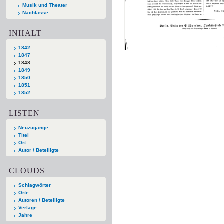
Musik und Theater
Nachlässe
INHALT
1842
1847
1848
1849
1850
1851
1852
LISTEN
Neuzugänge
Titel
Ort
Autor / Beteiligte
CLOUDS
Schlagwörter
Orte
Autoren / Beteiligte
Verlage
Jahre