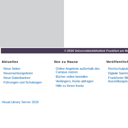
© 2026 Universitätsbibliothek Frankfurt am M
Aktuelles
Von zu Hause
Veröffentli
Neue Seiten
Online-Angebote außerhalb des
Hochschulpubl
Campus nutzen
Neuerwerbungslisten
Digitale Samm
Bücher online bestellen
Neue Datenbanken
Frankfurter Bi
Verlängern, Konto abfragen
Ausstellungsk
Führungen und Schulungen
Hilfe zu Ihrem Konto
Visual Library Server 2018