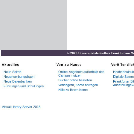
© 2026 Universitätsbibliothek Frankfurt am M
Aktuelles
Von zu Hause
Veröffentli
Neue Seiten
Online-Angebote außerhalb des
Hochschulpubl
Campus nutzen
Neuerwerbungslisten
Digitale Samm
Bücher online bestellen
Neue Datenbanken
Frankfurter Bi
Verlängern, Konto abfragen
Ausstellungsk
Führungen und Schulungen
Hilfe zu Ihrem Konto
Visual Library Server 2018