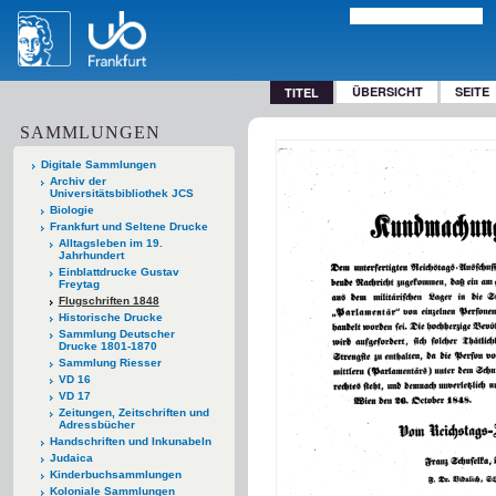
ÜBERSICHT
SEITE
TITEL
SAMMLUNGEN
Digitale Sammlungen
Archiv der
Universitätsbibliothek JCS
Biologie
Frankfurt und Seltene Drucke
Alltagsleben im 19.
Jahrhundert
Einblattdrucke Gustav
Freytag
Flugschriften 1848
Historische Drucke
Sammlung Deutscher
Drucke 1801-1870
Sammlung Riesser
VD 16
VD 17
Zeitungen, Zeitschriften und
Adressbücher
Handschriften und Inkunabeln
Judaica
Kinderbuchsammlungen
Koloniale Sammlungen