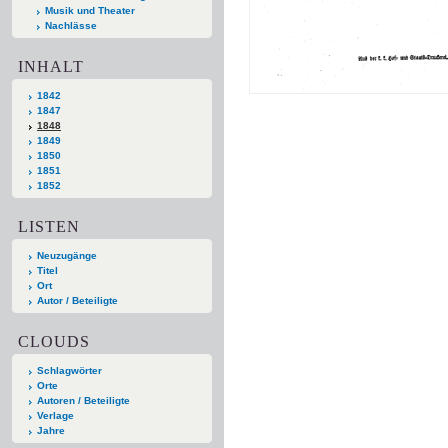
Musik und Theater
Nachlässe
INHALT
1842
1847
1848
1849
1850
1851
1852
LISTEN
Neuzugänge
Titel
Ort
Autor / Beteiligte
CLOUDS
Schlagwörter
Orte
Autoren / Beteiligte
Verlage
Jahre