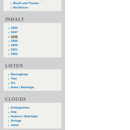
Musik und Theater
Nachlässe
INHALT
1842
1847
1848
1849
1850
1851
1852
LISTEN
Neuzugänge
Titel
Ort
Autor / Beteiligte
CLOUDS
Schlagwörter
Orte
Autoren / Beteiligte
Verlage
Jahre