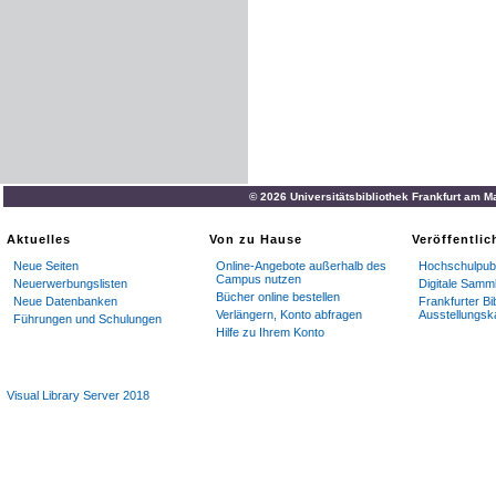
© 2026 Universitätsbibliothek Frankfurt am M
Aktuelles
Von zu Hause
Veröffentli
Neue Seiten
Online-Angebote außerhalb des
Hochschulpubl
Campus nutzen
Neuerwerbungslisten
Digitale Samm
Bücher online bestellen
Neue Datenbanken
Frankfurter Bi
Verlängern, Konto abfragen
Ausstellungsk
Führungen und Schulungen
Hilfe zu Ihrem Konto
Visual Library Server 2018