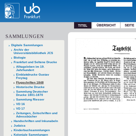
ÜBERSICHT
SEITE
TITEL
SAMMLUNGEN
Digitale Sammlungen
Archiv der
Universitätsbibliothek JCS
Biologie
Frankfurt und Seltene Drucke
Alltagsleben im 19.
Jahrhundert
Einblattdrucke Gustav
Freytag
Flugschriften 1848
Historische Drucke
Sammlung Deutscher
Drucke 1801-1870
Sammlung Riesser
VD 16
VD 17
Zeitungen, Zeitschriften und
Adressbücher
Handschriften und Inkunabeln
Judaica
Kinderbuchsammlungen
Koloniale Sammlungen