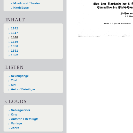
Musik und Theater
Nachlässe
INHALT
1842
1847
1848
1849
1850
1851
1852
LISTEN
Neuzugänge
Titel
Ort
Autor / Beteiligte
CLOUDS
Schlagwörter
Orte
Autoren / Beteiligte
Verlage
Jahre