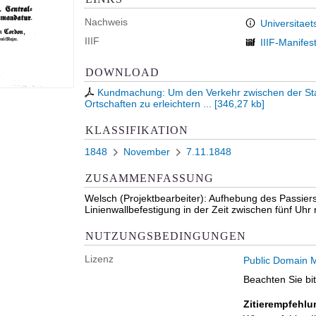
Nachweis
Universitaet
IIIF
IIIF-Manifes
DOWNLOAD
Kundmachung: Um den Verkehr zwischen der Stad
Ortschaften zu erleichtern ...
[
346,27 kb
]
KLASSIFIKATION
1848
November
7.11.1848
ZUSAMMENFASSUNG
Welsch (Projektbearbeiter): Aufhebung des Passier
Linienwallbefestigung in der Zeit zwischen fünf Uh
NUTZUNGSBEDINGUNGEN
Lizenz
Public Domain M
Beachten Sie bi
Zitierempfehlu