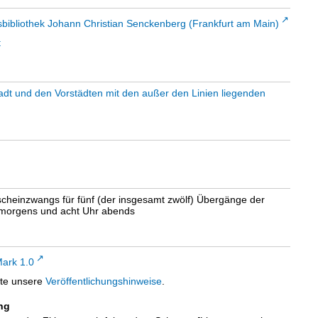
sbibliothek Johann Christian Senckenberg (Frankfurt am Main)
t
t und den Vorstädten mit den außer den Linien liegenden
scheinzwangs für fünf (der insgesamt zwölf) Übergänge der
r morgens und acht Uhr abends
ark 1.0
tte unsere
Veröffentlichungshinweise
.
ng