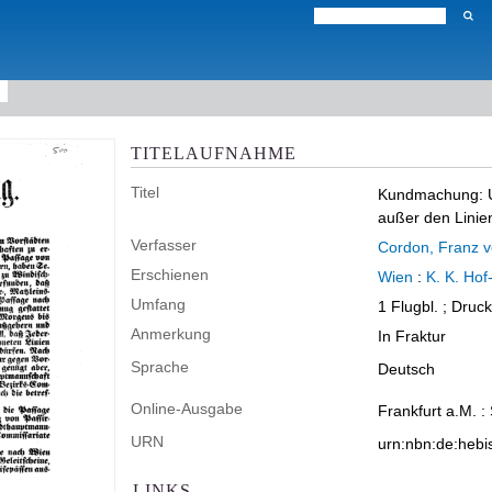
TITELAUFNAHME
Titel
Kundmachung: Um
außer den Linien
Verfasser
Cordon, Franz 
Erschienen
Wien
:
K. K. Hof-
Umfang
1 Flugbl. ; Druc
Anmerkung
In Fraktur
Sprache
Deutsch
Online-Ausgabe
Frankfurt a.M. :
URN
urn:nbn:de:hebi
LINKS