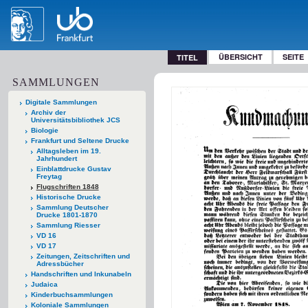
ÜBERSICHT
SEITE
TITEL
SAMMLUNGEN
Digitale Sammlungen
Archiv der
Universitätsbibliothek JCS
Biologie
Frankfurt und Seltene Drucke
Alltagsleben im 19.
Jahrhundert
Einblattdrucke Gustav
Freytag
Flugschriften 1848
Historische Drucke
Sammlung Deutscher
Drucke 1801-1870
Sammlung Riesser
VD 16
VD 17
Zeitungen, Zeitschriften und
Adressbücher
Handschriften und Inkunabeln
Judaica
Kinderbuchsammlungen
Koloniale Sammlungen