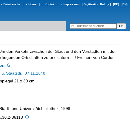
Detailsuche
|
Home
|
Kontakt
|
Impressum
|
Digitization Policy
|
[DE]
[EN]
 den Verkehr zwischen der Stadt und den Vorstädten mit den
 liegenden Ortschaften zu erleichtern ...
/ Freiherr von Cordon
von
 u. Staatsdr.
,
07.11.1848
kspiegel 21 x 39 cm
 Stadt- und Universitätsbibliothek, 1998
s:30:2-36118