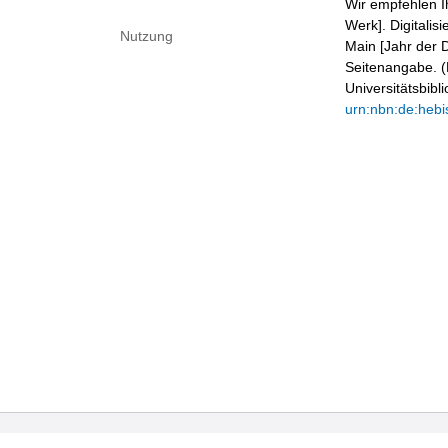
Wir empfehlen I
Werk]. Digitalis
Nutzung
Main [Jahr der D
Seitenangabe. (B
Universitätsbib
urn:nbn:de:hebi