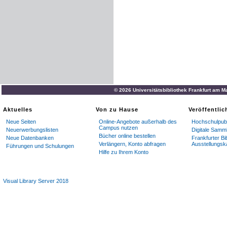
© 2026 Universitätsbibliothek Frankfurt am M
Aktuelles
Von zu Hause
Veröffentli
Neue Seiten
Online-Angebote außerhalb des
Hochschulpubl
Campus nutzen
Neuerwerbungslisten
Digitale Samm
Bücher online bestellen
Neue Datenbanken
Frankfurter Bi
Verlängern, Konto abfragen
Ausstellungsk
Führungen und Schulungen
Hilfe zu Ihrem Konto
Visual Library Server 2018