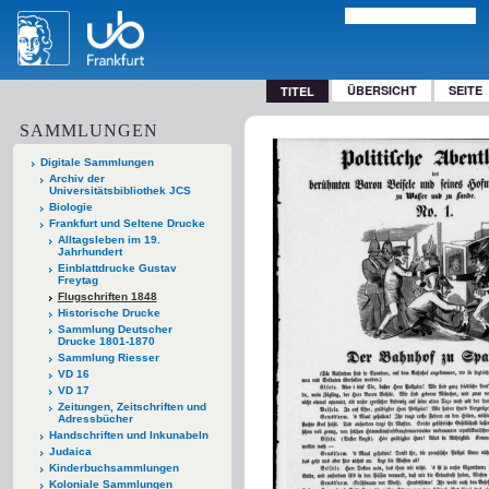
ÜBERSICHT
SEITE
TITEL
SAMMLUNGEN
Digitale Sammlungen
Archiv der
Universitätsbibliothek JCS
Biologie
Frankfurt und Seltene Drucke
Alltagsleben im 19.
Jahrhundert
Einblattdrucke Gustav
Freytag
Flugschriften 1848
Historische Drucke
Sammlung Deutscher
Drucke 1801-1870
Sammlung Riesser
VD 16
VD 17
Zeitungen, Zeitschriften und
Adressbücher
Handschriften und Inkunabeln
Judaica
Kinderbuchsammlungen
Koloniale Sammlungen