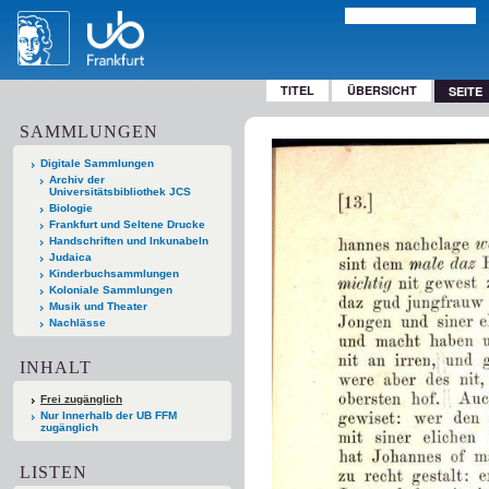
TITEL
ÜBERSICHT
SEITE
SAMMLUNGEN
Digitale Sammlungen
Archiv der
Universitätsbibliothek JCS
Biologie
Frankfurt und Seltene Drucke
Handschriften und Inkunabeln
Judaica
Kinderbuchsammlungen
Koloniale Sammlungen
Musik und Theater
Nachlässe
INHALT
Frei zugänglich
Nur Innerhalb der UB FFM
zugänglich
LISTEN