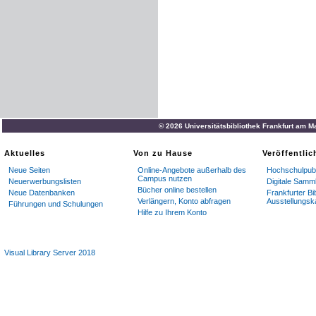
© 2026 Universitätsbibliothek Frankfurt am M
Aktuelles
Von zu Hause
Veröffentli
Neue Seiten
Online-Angebote außerhalb des
Hochschulpubl
Campus nutzen
Neuerwerbungslisten
Digitale Samm
Bücher online bestellen
Neue Datenbanken
Frankfurter Bi
Verlängern, Konto abfragen
Ausstellungsk
Führungen und Schulungen
Hilfe zu Ihrem Konto
Visual Library Server 2018