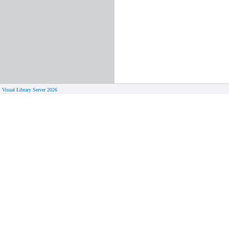
Visual Library Server 2026
© 
Aktuelles
Von zu 
Neue Seiten
Online-A
Campus 
Neuerwerbungslisten
Bücher on
Neue Datenbanken
Verlänge
Führungen und Schulungen
Hilfe zu