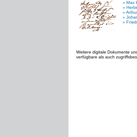
» Max 
» Herb
» Arth
» Joha
» Fried
Weitere digitale Dokumente und
verfügbare als auch zugriffsbe