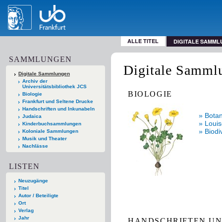
ALLE TITEL
DIGITALE SAMM
SAMMLUNGEN
Digitale Samml
Digitale Sammlungen
Archiv der
Universitätsbibliothek JCS
BIOLOGIE
Biologie
Frankfurt und Seltene Drucke
Handschriften und Inkunabeln
» Botan
Judaica
» Loui
Kinderbuchsammlungen
» Biodi
Koloniale Sammlungen
Musik und Theater
Nachlässe
LISTEN
Neuzugänge
Titel
Autor / Beteiligte
Ort
Verlag
Jahr
HANDSCHRIFTEN U