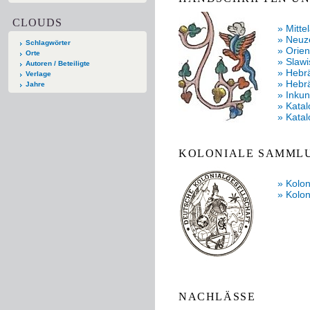
CLOUDS
» Mitte
» Neuze
Schlagwörter
» Orien
Orte
» Slawi
Autoren / Beteiligte
» Hebr
Verlage
» Hebr
Jahre
» Inku
» Katal
» Katal
KOLONIALE SAMML
» Kolon
» Kolon
NACHLÄSSE