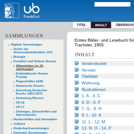
TITEL
ÜBERSICH
INHALT
SAMMLUNGEN
Erstes Bilder- und Lesebuch für 
Trachsler, 1805
Digitale Sammlungen
Archiv der
Universitätsbibliothek JCS
INHALT
Biologie
Frankfurt und Seltene Drucke
Vorderdeckel
Alltagsleben im 19.
Jahrhundert
Vorsatz
Einblattdrucke Gustav
Titelblatt
Freytag
Flugschriften 1848
Widmung
Historische Drucke
Illustrationen
Sammlung Deutscher
Drucke 1801-1870
1. A - 3. C
Sammlung Riesser
4. D - 6. F
VD 16
VD 17
7. G - 8. H
Zeitungen, Zeitschriften und
9. I - 10. K
Adressbücher
Handschriften und Inkunabeln
11. L - 12. M
Judaica
13. N. O - 14. P
Kinderbuchsammlungen
Koloniale Sammlungen