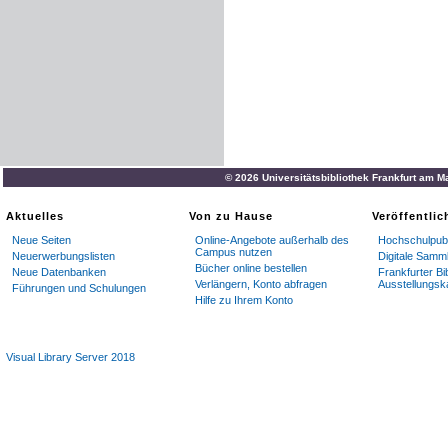
© 2026 Universitätsbibliothek Frankfurt am M
Aktuelles
Von zu Hause
Veröffentli
Neue Seiten
Online-Angebote außerhalb des
Hochschulpubl
Campus nutzen
Neuerwerbungslisten
Digitale Samm
Bücher online bestellen
Neue Datenbanken
Frankfurter Bi
Verlängern, Konto abfragen
Ausstellungsk
Führungen und Schulungen
Hilfe zu Ihrem Konto
Visual Library Server 2018