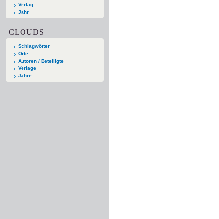
Verlag
Jahr
CLOUDS
Schlagwörter
Orte
Autoren / Beteiligte
Verlage
Jahre