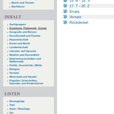
15. R - 16. S
Musik und Theater
17. T - 20. Z
Nachlässe
Errata
INHALT
Vorsatz
Rückdeckel
Sachgruppen
Erziehung, Pädagogik, Schule
Geografie und Reisen
Gesellschaft und Familie
Hauswirtschaft
Kunst und Musik
Landwirtschaft
Literatur und Sprache
Medizin und Gesundheit
Naturwissenschaften und
Mathematik
Politik, Geschichte, Militär
Religion
Technik
Wirtschaft und Handel
Populäre Zeitschriften,
Kalender und Kinderbücher
LISTEN
Neuzugänge
Titel
Autor / Beteiligte
Ort