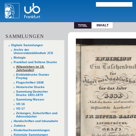
INHALT
TITEL
SAMMLUNGEN
Digitale Sammlungen
Archiv der
Universitätsbibliothek JCS
Biologie
Frankfurt und Seltene Drucke
Alltagsleben im 19.
Jahrhundert
Einblattdrucke Gustav
Freytag
Flugschriften 1848
Historische Drucke
Sammlung Deutscher
Drucke 1801-1870
Sammlung Riesser
VD 16
VD 17
Zeitungen, Zeitschriften und
Adressbücher
Handschriften und Inkunabeln
Judaica
Kinderbuchsammlungen
Koloniale Sammlungen