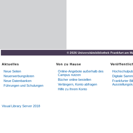
© 2026 Universitätsbibliothek Frankfurt am M
Aktuelles
Von zu Hause
Veröffentli
Neue Seiten
Online-Angebote außerhalb des
Hochschulpubl
Campus nutzen
Neuerwerbungslisten
Digitale Samm
Bücher online bestellen
Neue Datenbanken
Frankfurter Bi
Verlängern, Konto abfragen
Ausstellungsk
Führungen und Schulungen
Hilfe zu Ihrem Konto
Visual Library Server 2018