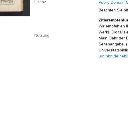
Lizenz
Public Domain M
Beachten Sie bi
Zitierempfehlu
Wir empfehlen I
Werk]. Digitalis
Nutzung
Main [Jahr der D
Seitenangabe. (B
Universitätsbib
urn:nbn:de:hebi