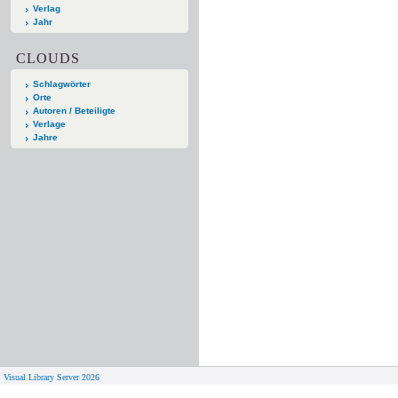
Verlag
Jahr
CLOUDS
Schlagwörter
Orte
Autoren / Beteiligte
Verlage
Jahre
Visual Library Server 2026