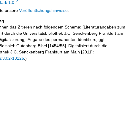
ark 1.0
tte unsere
Veröffentlichungshinweise
.
ng
hnen das Zitieren nach folgendem Schema: [Literaturangaben zum
iert durch die Universitätsbibliothek J.C. Senckenberg Frankfurt am
igitalisierung]: Angabe des permanenten Identifiers, ggf.
eispiel: Gutenberg Bibel [1454/55]. Digitalisiert durch die
liothek J.C. Senckenberg Frankfurt am Main [2011]:
s:30:2-13126
.)