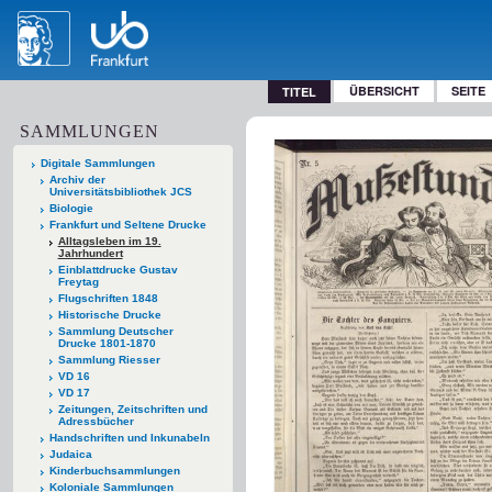
ÜBERSICHT
SEITE
TITEL
SAMMLUNGEN
Digitale Sammlungen
Archiv der
Universitätsbibliothek JCS
Biologie
Frankfurt und Seltene Drucke
Alltagsleben im 19.
Jahrhundert
Einblattdrucke Gustav
Freytag
Flugschriften 1848
Historische Drucke
Sammlung Deutscher
Drucke 1801-1870
Sammlung Riesser
VD 16
VD 17
Zeitungen, Zeitschriften und
Adressbücher
Handschriften und Inkunabeln
Judaica
Kinderbuchsammlungen
Koloniale Sammlungen