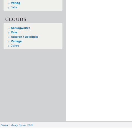
Verlag
Jahr
CLOUDS
Schlagwörter
Orte
Autoren / Beteiligte
Verlage
Jahre
Visual Library Server 2026