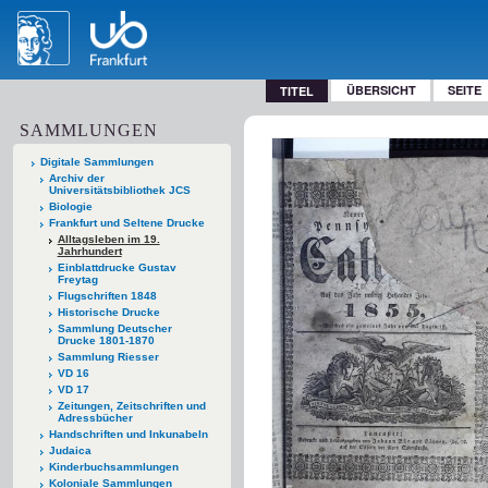
ÜBERSICHT
SEITE
TITEL
SAMMLUNGEN
Digitale Sammlungen
Archiv der
Universitätsbibliothek JCS
Biologie
Frankfurt und Seltene Drucke
Alltagsleben im 19.
Jahrhundert
Einblattdrucke Gustav
Freytag
Flugschriften 1848
Historische Drucke
Sammlung Deutscher
Drucke 1801-1870
Sammlung Riesser
VD 16
VD 17
Zeitungen, Zeitschriften und
Adressbücher
Handschriften und Inkunabeln
Judaica
Kinderbuchsammlungen
Koloniale Sammlungen