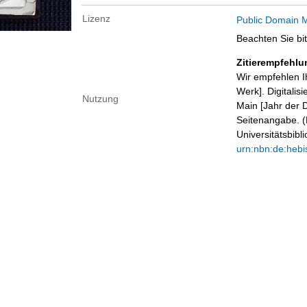
Lizenz
Public Domain M
Beachten Sie bi
Zitierempfehlu
Wir empfehlen I
Werk]. Digitalis
Nutzung
Main [Jahr der D
Seitenangabe. (B
Universitätsbib
urn:nbn:de:hebi