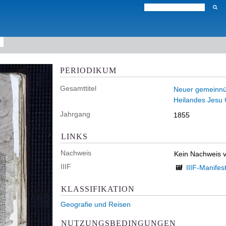
PERIODIKUM
Gesamttitel
Neuer gemeinnüt
Heilandes Jesu C
Jahrgang
1855
LINKS
Nachweis
Kein Nachweis 
IIIF
IIIF-Manifes
KLASSIFIKATION
Geografie und Reisen
NUTZUNGSBEDINGUNGEN