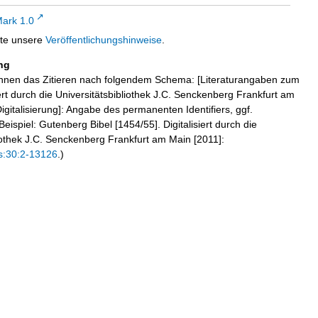
ark 1.0
tte unsere
Veröffentlichungshinweise
.
ng
hnen das Zitieren nach folgendem Schema: [Literaturangaben zum
iert durch die Universitätsbibliothek J.C. Senckenberg Frankfurt am
igitalisierung]: Angabe des permanenten Identifiers, ggf.
eispiel: Gutenberg Bibel [1454/55]. Digitalisiert durch die
liothek J.C. Senckenberg Frankfurt am Main [2011]:
s:30:2-13126
.)