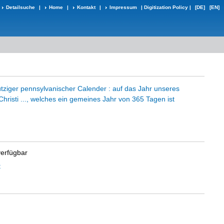
Detailsuche
|
Home
|
Kontakt
|
Impressum
|
Digitization Policy
|
[DE]
[EN]
ziger pennsylvanischer Calender : auf das Jahr unseres
hristi ..., welches ein gemeines Jahr von 365 Tagen ist
verfügbar
t