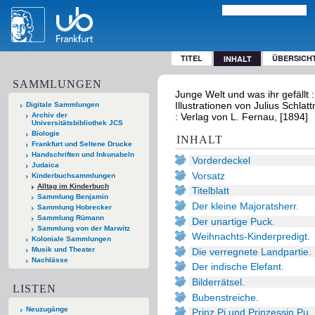
TITEL
ÜBERSICH
INHALT
SAMMLUNGEN
Junge Welt und was ihr gefällt
Illustrationen von Julius Schlat
Digitale Sammlungen
Archiv der
: Verlag von L. Fernau, [1894]
Universitätsbibliothek JCS
Biologie
INHALT
Frankfurt und Seltene Drucke
Handschriften und Inkunabeln
Vorderdeckel
Judaica
Vorsatz
Kinderbuchsammlungen
Alltag im Kinderbuch
Titelblatt
Sammlung Benjamin
Der kleine Majoratsherr.
Sammlung Hobrecker
Sammlung Rümann
Der unartige Puck.
Sammlung von der Marwitz
Weihnachts-Kinderpredigt.
Koloniale Sammlungen
Musik und Theater
Die verregnete Landpartie.
Nachlässe
Der indische Elefant.
Bilderrätsel.
LISTEN
Bubenstreiche.
Neuzugänge
Prinz Pi und Prinzessin Pu.