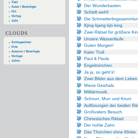
Titel
Der Wunderkasten.
Autor / Beteiligte
Ort
Schlaft wohl!
Verlag
Die Schmetterlingssammlun
Jahr
Kjing-kjang-kjö-king.
Zwei Rätsel für größere Kin
CLOUDS
Unsere Wasserläufe.
Schlagwörter
Guten Morgen!
Orte
Kater Trull.
Autoren / Beteiligte
Verlage
Paul & Paula
Jahre
Engelminchen.
Ja ja, so geht's!
Zwei Bilder aus dem Leben 
Mieze Geizhals.
Militärmusik.
Schnurr, Murr und Knurr.
Auflösungen der beiden Rät
Großvaters Besuch.
Chinesisches Rätsel.
Der hohle Zahn.
Das Thürchen ohne Klinke.