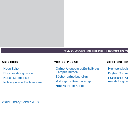
© 2026 Universitätsbibliothek Frankfurt am M
Aktuelles
Von zu Hause
Veröffentli
Neue Seiten
Online-Angebote außerhalb des
Hochschulpubl
Campus nutzen
Neuerwerbungslisten
Digitale Samm
Bücher online bestellen
Neue Datenbanken
Frankfurter Bi
Verlängern, Konto abfragen
Ausstellungsk
Führungen und Schulungen
Hilfe zu Ihrem Konto
Visual Library Server 2018