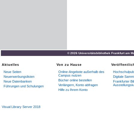
© 2026 Universitätsbibliothek Frankfurt am M
Aktuelles
Von zu Hause
Veröffentli
Neue Seiten
Online-Angebote außerhalb des
Hochschulpubl
Campus nutzen
Neuerwerbungslisten
Digitale Samm
Bücher online bestellen
Neue Datenbanken
Frankfurter Bi
Verlängern, Konto abfragen
Ausstellungsk
Führungen und Schulungen
Hilfe zu Ihrem Konto
Visual Library Server 2018