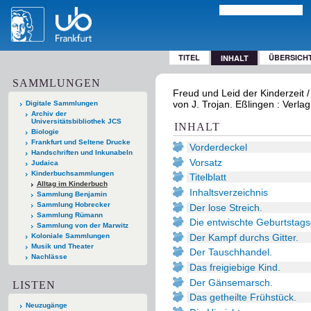
TITEL
ÜBERSICH
INHALT
SAMMLUNGEN
Freud und Leid der Kinderzeit 
von J. Trojan. Eßlingen : Verlag
Digitale Sammlungen
Archiv der
Universitätsbibliothek JCS
INHALT
Biologie
Frankfurt und Seltene Drucke
Vorderdeckel
Handschriften und Inkunabeln
Vorsatz
Judaica
Kinderbuchsammlungen
Titelblatt
Alltag im Kinderbuch
Inhaltsverzeichnis
Sammlung Benjamin
Sammlung Hobrecker
Der lose Streich.
Sammlung Rümann
Die entwischte Geburtstag
Sammlung von der Marwitz
Der Kampf durchs Gitter.
Koloniale Sammlungen
Musik und Theater
Der Tauschhandel.
Nachlässe
Das freigiebige Kind.
Der Gänsemarsch.
LISTEN
Das getheilte Frühstück.
Neuzugänge