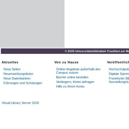
© 2026 Universitätsbibliothek Frankfurt am M
Aktuelles
Von zu Hause
Veröffentli
Neue Seiten
Online-Angebote außerhalb des
Hochschulpubl
Campus nutzen
Neuerwerbungslisten
Digitale Samm
Bücher online bestellen
Neue Datenbanken
Frankfurter Bi
Verlängern, Konto abfragen
Ausstellungsk
Führungen und Schulungen
Hilfe zu Ihrem Konto
Visual Library Server 2018