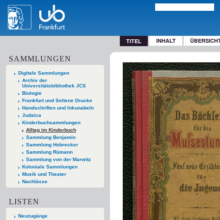
INHALT
ÜBERSICH
TITEL
SAMMLUNGEN
Digitale Sammlungen
Archiv der
Universitätsbibliothek JCS
Biologie
Frankfurt und Seltene Drucke
Handschriften und Inkunabeln
Judaica
Kinderbuchsammlungen
Alltag im Kinderbuch
Sammlung Benjamin
Sammlung Hobrecker
Sammlung Rümann
Sammlung von der Marwitz
Koloniale Sammlungen
Musik und Theater
Nachlässe
LISTEN
Neuzugänge